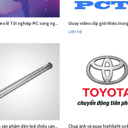
Quay video lễ Tốt nghiệp MC song ngữ K4 - Roseway MC Training Center - Hà Nội
ÊN HỆ
LIÊN HỆ
XEM NHANH
XEM N
Liên hệ
Chụp ảnh sản phẩm đèn led chiếu sáng cho công ty HB Trung Hiếu trong studio Hà Nội