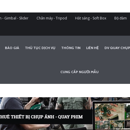
 - Gimbal - Slider
Chân máy - Tripod
Hắt sáng - Soft Box
Bộ đàm
BÁO GIÁ
THỦ TỤC DỊCH VỤ
THÔNG TIN
LIÊN HỆ
DV QUAY CHỤP
CUNG CẤP NGƯỜI MẪU