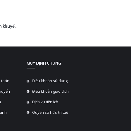
Thu âm quảng cáo chương trình khuyến mãi 8/3 Minh Phú Mart
HANH
QUY ĐỊNH CHUNG
 toán
Điều khoản sử dụng
chuyển
Điều khoản giao dịch
̉
Dịch vụ tiện ích
hành
Quyền sở hữu trí tuệ