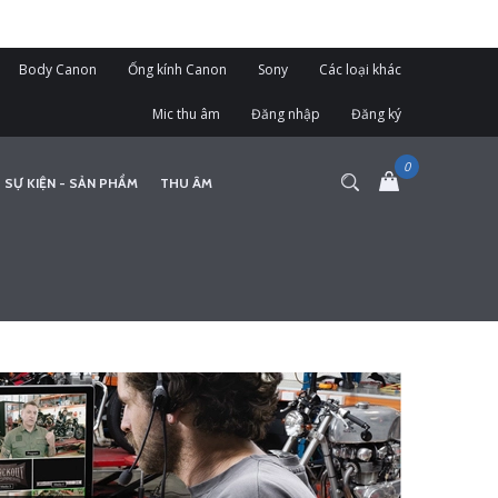
Body Canon
Ống kính Canon
Sony
Các loại khác
Mic thu âm
Đăng nhập
Đăng ký
 SỰ KIỆN - SẢN PHẨM
THU ÂM