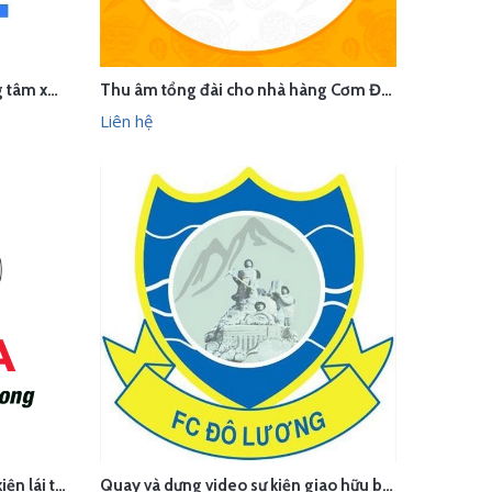
Quay video clip giới thiệu trung tâm xuất khẩu lao động Phúc Chiến Thắng - Nghệ An
Thu âm tổng đài cho nhà hàng Cơm Đại Vương
LIÊN HỆ
HANH
XEM NHANH
Liên hệ
Chụp ảnh và quay highlight sự kiện lái thử xe của Toyota Việt Nam - Hà Nội
Quay và dựng video sự kiện giao hữu bóng đá FC Đô Lương - Hà Nội