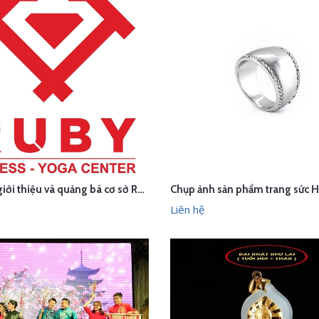
Thu âm giới thiệu và quảng bá cơ sở Ruby Fitness
ÊN HỆ
LIÊN HỆ
XEM NHANH
XEM N
Liên hệ