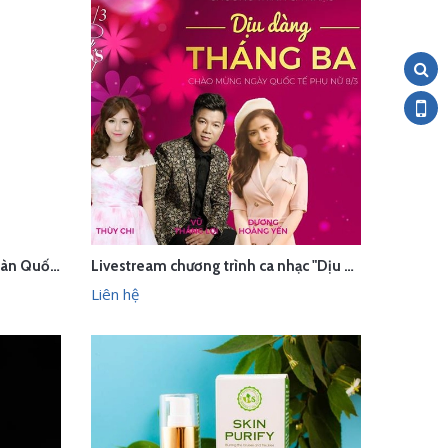
Chụp ảnh sản phẩm trang sức Hàn Quốc trong studio Hà Nội
Livestream chương trình ca nhạc "Dịu dàng tháng Ba" - Hà Nội
LIÊN HỆ
HANH
XEM NHANH
Liên hệ