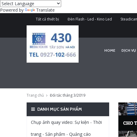
Powered by
Translate
Tất cả thiết bị
Đèn Flash - Led - Kino Led
Steadicam
HOME
DỊCH VỤ
Trang chủ
Đối tác tháng 3/2019
DANH MỤC SẢN PHẨM
Chụp ảnh quay video: Sự kiện - Thời
trang - Sản phẩm - Quảng cáo