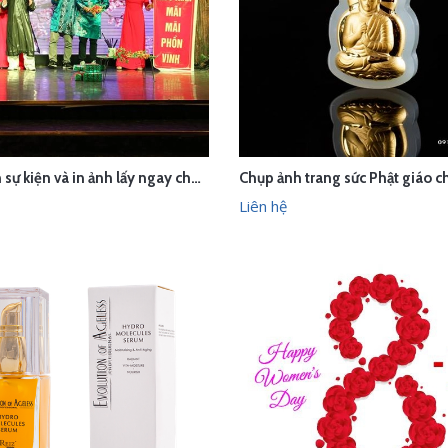
Chụp ảnh sự kiện và in ảnh lấy ngay cho công ty IKT
ÊN HỆ
LIÊN HỆ
XEM NHANH
XEM N
Liên hệ