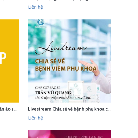
LIÊN HỆ
HANH
XEM NHANH
Liên hệ
Chụp ảnh sản phẩm giầy da, quần áo sơ mi cho Men Shop
Livestream Chia sẻ về bệnh phụ khoa cùng Chan-Na Beau - Hà Nội
LIÊN HỆ
HANH
XEM NHANH
Liên hệ