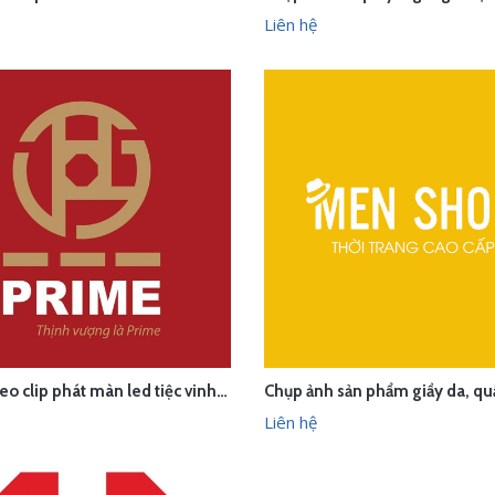
ÊN HỆ
LIÊN HỆ
XEM NHANH
XEM N
Liên hệ
Dựng video clip phát màn led tiệc vinh danh đơn vị xuất sắc của Prime
ÊN HỆ
LIÊN HỆ
XEM NHANH
XEM N
Liên hệ