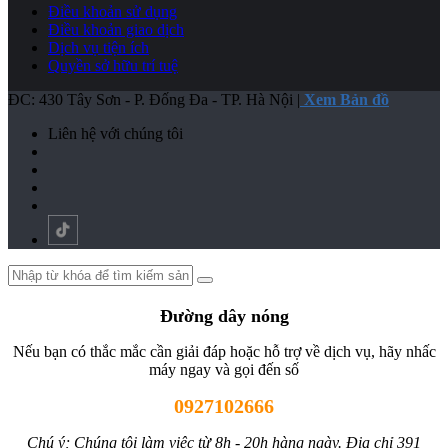
Điều khoản sử dụng
Điều khoản giao dịch
Dịch vụ tiện ích
Quyền sở hữu trí tuệ
ĐC: 430 Tây Sơn - P. Đống Đa - TP. Hà Nội |
Xem Bản đồ
Liên hệ với chúng tôi
Đường dây nóng
Nếu bạn có thắc mắc cần giải đáp hoặc hỗ trợ về dịch vụ, hãy nhấc
máy ngay và gọi đến số
0927102666
Chú ý; Chúng tôi làm việc từ 8h - 20h hàng ngày. Địa chỉ 391