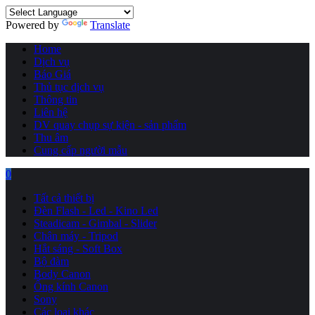
Powered by
Translate
Home
Dịch vụ
Báo Giá
Thủ tục dịch vụ
Thông tin
Liên hệ
DV quay chụp sự kiện - sản phẩm
Thu âm
Cung cấp người mẫu
0
Tất cả thiết bị
Đèn Flash - Led - Kino Led
Steadicam - Gimbal - Slider
Chân máy - Tripod
Hắt sáng - Soft Box
Bộ đàm
Body Canon
Ống kính Canon
Sony
Các loại khác