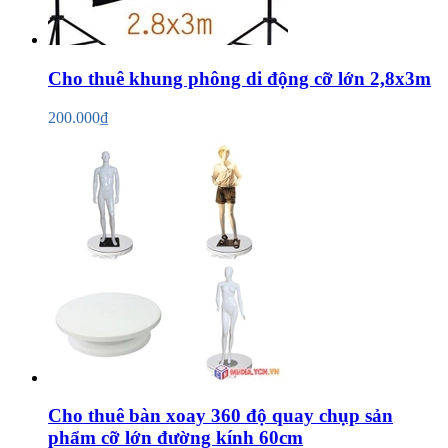
Cho thuê khung phông di động cỡ lớn 2,8x3m
200.000₫
Cho thuê bàn xoay 360 độ quay chụp sản
phẩm cỡ lớn đường kính 60cm