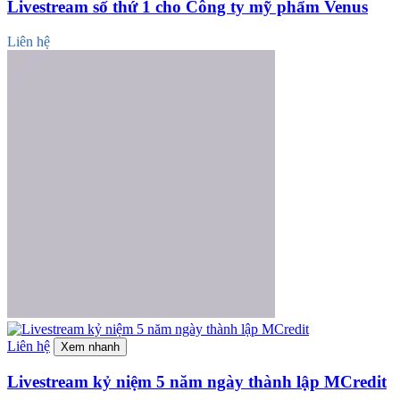
Livestream số thứ 1 cho Công ty mỹ phẩm Venus
Liên hệ
Liên hệ
Xem nhanh
Livestream kỷ niệm 5 năm ngày thành lập MCredit