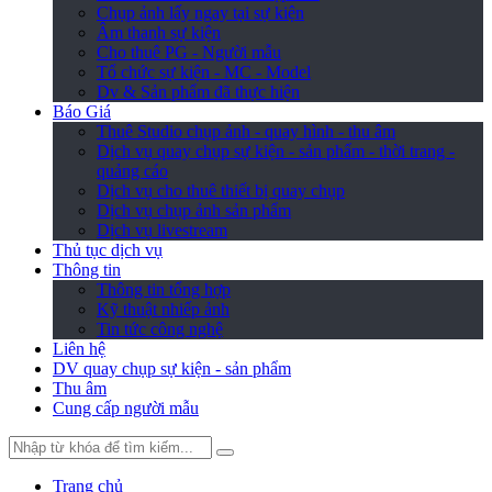
Chụp ảnh lấy ngay tại sự kiện
Âm thanh sự kiện
Cho thuê PG - Người mẫu
Tổ chức sự kiện - MC - Model
Dv & Sản phẩm đã thực hiện
Báo Giá
Thuê Studio chụp ảnh - quay hình - thu âm
Dịch vụ quay chụp sự kiện - sản phẩm - thời trang -
quảng cáo
Dịch vụ cho thuê thiết bị quay chụp
Dịch vụ chụp ảnh sản phẩm
Dịch vụ livestream
Thủ tục dịch vụ
Thông tin
Thông tin tổng hợp
Kỹ thuật nhiếp ảnh
Tin tức công nghệ
Liên hệ
DV quay chụp sự kiện - sản phẩm
Thu âm
Cung cấp người mẫu
Trang chủ