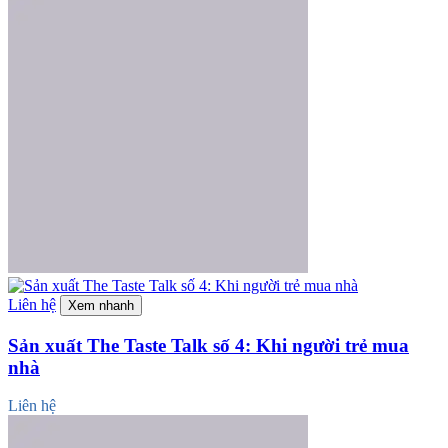
Liên hệ
Xem nhanh
Sản xuất The Taste Talk số 4: Khi người trẻ mua
nhà
Liên hệ