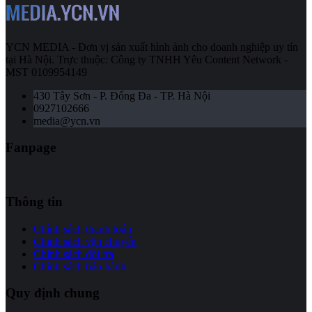
YCN MEDIA - Đơn vị sản xuất hình ảnh cho doanh nghiệp uy tín
tại Hà Nội. Trực thuộc: Công ty TNHH Yêu Content Network -
MST 0109954149
430 Tây Sơn - P. Đống Đa - TP. Hà Nội
0927102666
media@ycn.vn
Fanpage
Thông tin
Chính sách thanh toán
Chính sách vận chuyển
Chính sách đổi trả
Chính sách bảo hành
Quy định chung