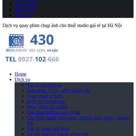
Mic thu âm
Đăng nhập
Đăng ký
Dịch vụ quay phim chụp ảnh cho thuê studio giá rẻ tại Hà Nội
Home
Dịch vụ
Tất cả các dịch vụ
Làm phim, TVC, MV quảng cáo
Quay chụp sự kiện
Dịch vụ Livestream
Quay chụp sản phẩm
Cho thuê thiết bị quay chụp
Cho thuê studio chụp ảnh - trường quay mini - phòng
thu
Các dv phim ảnh khác
Tư vấn thiết kế Studio chụp ảnh