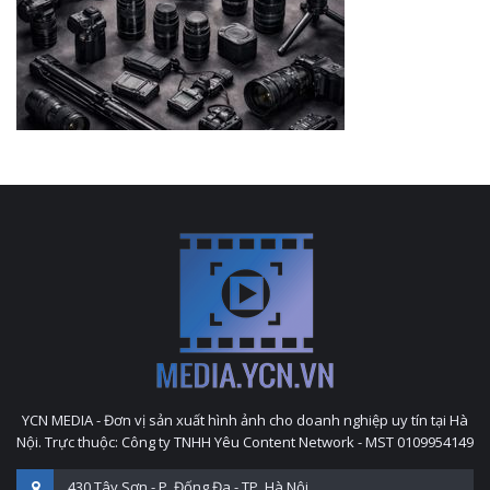
YCN MEDIA - Đơn vị sản xuất hình ảnh cho doanh nghiệp uy tín tại Hà
Nội. Trực thuộc: Công ty TNHH Yêu Content Network - MST 0109954149
430 Tây Sơn - P. Đống Đa - TP. Hà Nội