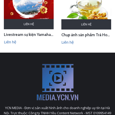
LIÊN HỆ
LIÊN HỆ
Livestream sự kiện Yamaha - lễ bốc thăm chuyến du lịch Nhật Bản 100 triệu - Hà Nội
Chụp ảnh sản phẩm Trà Hoa Vàng - Kim Hoa Trà tại studio Hà Nội
Liên hệ
Liên hệ
YCN MEDIA - Đơn vị sản xuất hình ảnh cho doanh nghiệp uy tín tại Hà
Nội. Trực thuộc: Công ty TNHH Yêu Content Network - MST 0109954149