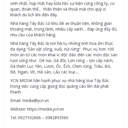
sinh nhật, họp mặt hay bữa tiệc sự kiện cùng công ty, cơ
quan, đoàn thể... thân thiện và thoải mái cho quý vị
khách du lịch khi đến đây.
Nhà hàng Tây Bắc có khu để xe thuận tiện, không gian
thoáng mát, trong lành, nhiều cây xanh… đáp ứng đầy đủ
nhu cầu của khách hàng.
Nhà hàng Tây Bắc là nơi hội tụ những tinh hoa ẩm thực
đa dạng “Sản vật sông, suối, núi rừng”. Phục vụ hơn 100
món ăn từ các món khai vị độc đáo đến các món đặc sản
tươi sống như: Dê núi, Gà đồi, Lợn rừng – lợn cắp nách,
Gà thiến Lục Yên, Lươn, Ốc, Ếch, Chim rừng, Trâu, Bò,
Bê, Ngan, Vịt, Hải sản, Lẩu các loại.....
YCN MEDIA hân hạnh phục vụ nhà hàng Vua Tây Bắc
trong việc cung cấp giọng đọc quảng cáo lên đài phát
thanh.
Email: media@ycn.vn
Website: https://media.ycn.vn
Tel: 0927102666 – 0982893560