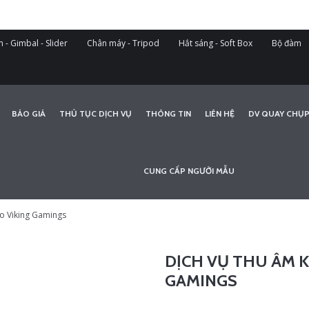
 - Gimbal - Slider
Chân máy - Tripod
Hắt sáng - Soft Box
Bộ đàm
BÁO GIÁ
THỦ TỤC DỊCH VỤ
THÔNG TIN
LIÊN HỆ
DV QUAY CHỤP
CUNG CẤP NGƯỜI MẪU
ho Viking Gamings
DỊCH VỤ THU ÂM 
GAMINGS