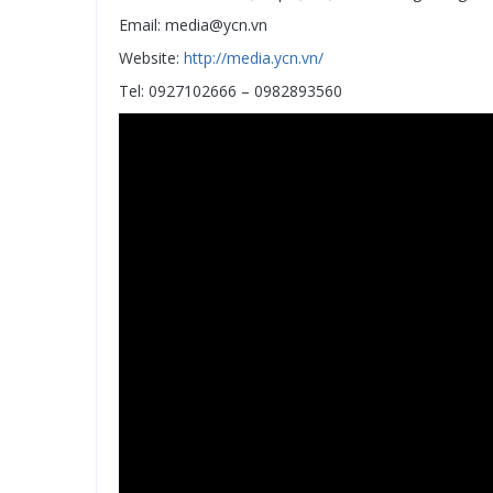
Email: media@ycn.vn
Website:
http://media.ycn.vn/
Tel: 0927102666 – 0982893560