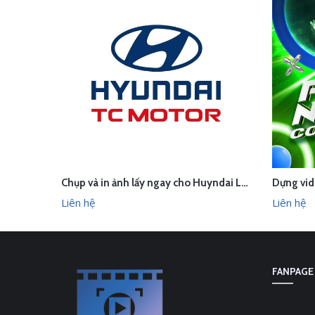
Chụp và in ảnh lấy ngay cho Huyndai Lam Kinh
LIÊN HỆ
LI
XEM NHANH
Liên hệ
Liên hệ
FANPAGE