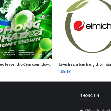
Dựng video teaser cho đêm countdown tại Phong Nha - Quảng Bình
ÊN HỆ
LIÊN HỆ
XEM NHANH
XEM N
Liên hệ
THÔNG TIN
Chính sách thanh