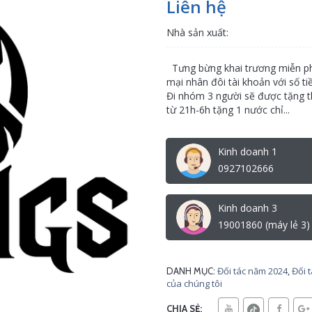
Liên hệ
Nhà sản xuất:
Tưng bừng khai trương miễn phí 
mại nhân đôi tài khoản với số ti
Đi nhóm 3 người sẽ được tặng 
từ 21h-6h tặng 1 nước chỉ...
Kinh doanh 1
0927102666
Kinh doanh 3
19001860 (máy lẻ 3)
Đối tác năm 2024
,
Đối 
DANH MỤC:
của chúng tôi
CHIA SẺ: