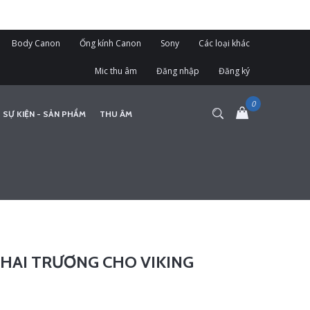
Body Canon
Ống kính Canon
Sony
Các loại khác
Mic thu âm
Đăng nhập
Đăng ký
 SỰ KIỆN - SẢN PHẨM
THU ÂM
KHAI TRƯƠNG CHO VIKING