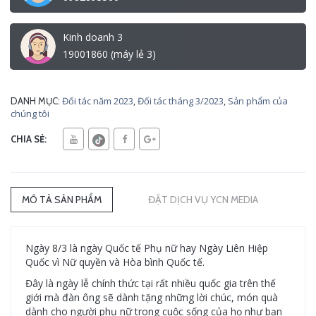
Kinh doanh 3
19001860 (máy lẻ 3)
Đối tác năm 2023
,
Đối tác tháng 3/2023
,
Sản phẩm của
DANH MỤC:
chúng tôi
CHIA SẺ:
MÔ TẢ SẢN PHẨM
ĐẶT DỊCH VỤ YCN MEDIA
Ngày 8/3 là ngày Quốc tế Phụ nữ hay Ngày Liên Hiệp
Quốc vì Nữ quyền và Hòa bình Quốc tế.
Đây là ngày lễ chính thức tại rất nhiều quốc gia trên thế
giới mà đàn ông sẽ dành tặng những lời chúc, món quà
dành cho người phụ nữ trong cuộc sống của họ như bạn