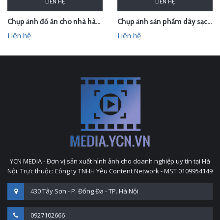
LIÊN HỆ
LIÊN HỆ
Chụp ảnh đồ ăn cho nhà hàng Lẩu gà uyên ương
Chụp ảnh sản phẩm dây sạc Quaker
Liên hệ
Liên hệ
YCN MEDIA - Đơn vị sản xuất hình ảnh cho doanh nghiệp uy tín tại Hà
Nội. Trực thuộc: Công ty TNHH Yêu Content Network - MST 0109954149
430 Tây Sơn - P. Đống Đa - TP. Hà Nội
0927102666