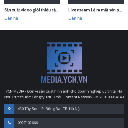
Sản xuất video giới thiệu sản phẩm Audio Âm thanh Arirang Vietnam
Livestream Lễ ra mắt sản phẩm Pink Beauty Herbs
Liên hệ
Liên hệ
YCN MEDIA - Đơn vị sản xuất hình ảnh cho doanh nghiệp uy tín tại Hà
Nội. Trực thuộc: Công ty TNHH Yêu Content Network - MST 0109954149
430 Tây Sơn - P. Đống Đa - TP. Hà Nội
0927102666