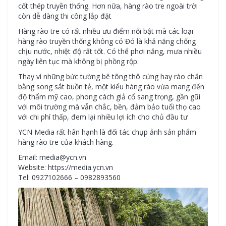
cốt thép truyền thống. Hơn nữa, hàng rào tre ngoài trời
còn dễ dàng thi công lắp đặt
Hàng rào tre có rất nhiều ưu điểm nổi bật mà các loại
hàng rào truyền thống không có Đó là khả năng chống
chịu nước, nhiệt độ rất tốt. Có thể phơi nắng, mưa nhiều
ngày liên tục mà không bị phồng rộp.
Thay vì những bức tường bê tông thô cứng hay rào chắn
bằng song sắt buồn tẻ, một kiểu hàng rào vừa mang đến
độ thẩm mỹ cao, phong cách giả cổ sang trọng, gần gũi
với môi trường mà vẫn chắc, bền, đảm bảo tuổi thọ cao
với chi phí thấp, đem lại nhiều lợi ích cho chủ đầu tư
YCN Media rất hân hạnh là đối tác chụp ảnh sản phẩm
hàng rào tre của khách hàng.
Email: media@ycn.vn
Website: https://media.ycn.vn
Tel: 0927102666 – 0982893560