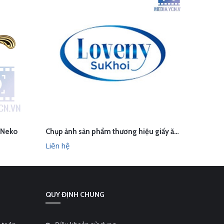
 Neko
Chụp ảnh sản phẩm thương hiệu giấy ăn SUKHOI Việt Nam
LIÊN HỆ
L
HANH
XEM NHANH
Liên hệ
Liên hệ
QUY ĐỊNH CHUNG