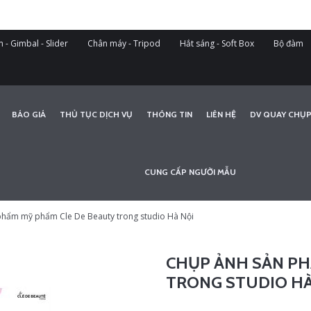
 - Gimbal - Slider
Chân máy - Tripod
Hắt sáng - Soft Box
Bộ đàm
BÁO GIÁ
THỦ TỤC DỊCH VỤ
THÔNG TIN
LIÊN HỆ
DV QUAY CHỤP
CUNG CẤP NGƯỜI MẪU
phẩm mỹ phẩm Cle De Beauty trong studio Hà Nội
CHỤP ẢNH SẢN PH
TRONG STUDIO HÀ