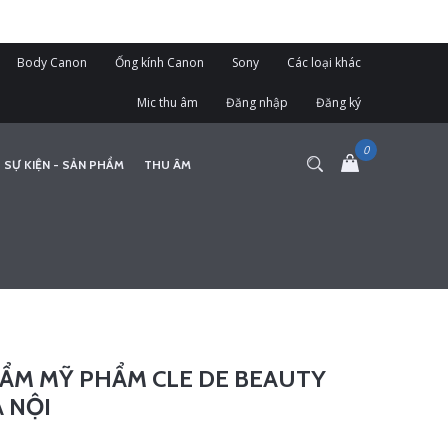
Body Canon
Ống kính Canon
Sony
Các loại khác
Mic thu âm
Đăng nhập
Đăng ký
 SỰ KIỆN - SẢN PHẨM
THU ÂM
ẨM MỸ PHẨM CLE DE BEAUTY
 NỘI