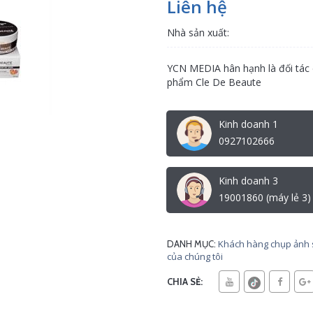
Liên hệ
Nhà sản xuất:
YCN MEDIA hân hạnh là đối tác
phẩm Cle De Beaute
Kinh doanh 1
0927102666
Kinh doanh 3
19001860 (máy lẻ 3)
Khách hàng chụp ảnh
DANH MỤC:
của chúng tôi
CHIA SẺ: