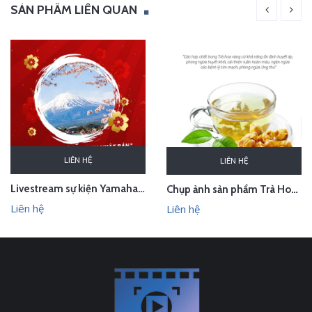
SẢN PHẨM LIÊN QUAN
LIÊN HỆ
LIÊN HỆ
Livestream sự kiện Yamaha - lễ bốc thăm chuyến du lịch Nhật Bản 100 triệu - Hà Nội
Chụp ảnh sản phẩm Trà Hoa Vàng - Kim Hoa Trà tại studio Hà Nội
Liên hệ
Liên hệ