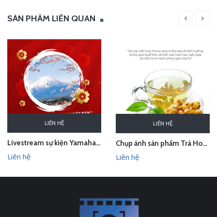
SẢN PHẨM LIÊN QUAN
LIÊN HỆ
LIÊN HỆ
Livestream sự kiện Yamaha - lễ bốc thăm chuyến du lịch Nhật Bản 100 triệu - Hà Nội
Chụp ảnh sản phẩm Trà Hoa Vàng - Kim Hoa Trà tại studio Hà Nội
Liên hệ
Liên hệ