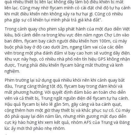
quá nhiều thiết bị liên lạc không dây làm bộ điều khiển bị mất
liên lạc. Cũng may nhờ flycam mình có cài đặt chế độ tự hạ cánh
khi mất điều khiển nên không xảy ra hư hại gì. Cũng có nhiều
pha gặp sự cố khiến tụi mình phải trả giá khá đắt”.
Trong cảnh quay cho phim sắp phát hành của một đạo diễn Việt
kiều, bối cảnh diễn ra trong khu vực đèn năm ngọn Chợ Lớn vào
ban đêm, flycam bay cách người điều khiển hơn 100m, cú máy
buộc phải bay ở độ cao dưới 2m, ngang tầm vai của các diễn
viên trong một pha đánh đấm vì bay cao hơn sẽ vướng dây điện.
Khu vực này hẹp, có nhiều nhà phố nên tín hiệu GPS không nhận
được, Trung phải điều khiển flycam bằng mắt thường và kinh
nghiệm.
Phim trường lại sử dụng quá nhiều khói nên khi cảnh quay bắt
đầu, Trung căng thẳng tột độ, flycam bay trong đám khói và
mất phương hướng. Với quyết định đảm bảo an toàn cho diễn
viên và cả thiết bị, Trung ngắt nguồn điện để flycam tự hạ cánh.
Hậu quả flycam bị kéo lê gần 5m, gãy càng và ba cánh quạt,
cộng thêm hơn một giờ thay thiết bị và khắc phục sự cố. Cú máy
đó phải quay lại đến năm lần, nhưng nhìn gương mặt đạo diễn
cực kỳ hào hứng khi xem kết quả, nhóm AFS của Trung và Đăng
lúc ấy mới thở phào nhẹ nhõm.