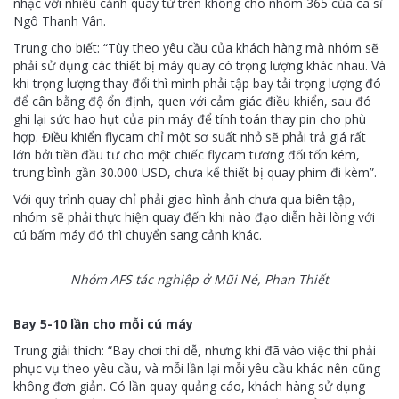
nhạc với nhiều cảnh quay từ trên không cho nhóm 365 của ca sĩ
Ngô Thanh Vân.
Trung cho biết: “Tùy theo yêu cầu của khách hàng mà nhóm sẽ
phải sử dụng các thiết bị máy quay có trọng lượng khác nhau. Và
khi trọng lượng thay đổi thì mình phải tập bay tải trọng lượng đó
để cân bằng độ ổn định, quen với cảm giác điều khiển, sau đó
ghi lại sức hao hụt của pin máy để tính toán thay pin cho phù
hợp. Điều khiển flycam chỉ một sơ suất nhỏ sẽ phải trả giá rất
lớn bởi tiền đầu tư cho một chiếc flycam tương đối tốn kém,
trung bình gần 30.000 USD, chưa kể thiết bị quay phim đi kèm”.
Với quy trình quay chỉ phải giao hình ảnh chưa qua biên tập,
nhóm sẽ phải thực hiện quay đến khi nào đạo diễn hài lòng với
cú bấm máy đó thì chuyển sang cảnh khác.
Nhóm AFS tác nghiệp ở Mũi Né, Phan Thiết
Bay 5-10 lần cho mỗi cú máy
Trung giải thích: “Bay chơi thì dễ, nhưng khi đã vào việc thì phải
phục vụ theo yêu cầu, và mỗi lần lại mỗi yêu cầu khác nên cũng
không đơn giản. Có lần quay quảng cáo, khách hàng sử dụng