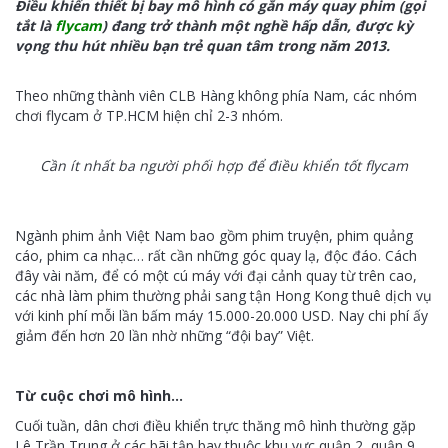
Điều khiển thiết bị bay mô hình có gắn máy quay phim (gọi
tắt là
flycam
) đang trở thành một nghề hấp dẫn, được kỳ
vọng thu hút nhiều bạn trẻ quan tâm trong năm 2013.
Theo những thành viên CLB Hàng không phía Nam, các nhóm
chơi flycam ở TP.HCM hiện chỉ 2-3 nhóm.
Cần ít nhất ba người phối hợp để điều khiển tốt flycam
Ngành phim ảnh Việt Nam bao gồm phim truyện, phim quảng
cáo, phim ca nhạc… rất cần những góc quay lạ, độc đáo. Cách
đây vài năm, để có một cú máy với đại cảnh quay từ trên cao,
các nhà làm phim thường phải sang tận Hong Kong thuê dịch vụ
với kinh phí mỗi lần bấm máy 15.000-20.000 USD. Nay chi phí ấy
giảm đến hơn 20 lần nhờ những “đội bay” Việt.
Từ cuộc chơi mô hình…
Cuối tuần, dân chơi điều khiển trực thăng mô hình thường gặp
Lê Trần Trung ở các bãi tập bay thuộc khu vực quận 2, quận 9,