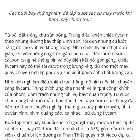
Các buổi bay thử nghiệm để tập dượt các cú máy trước khi
bấm máy chính thức
Từ bãi đất trống khu sân bóng, Trung điều khiển chiếc flycam
theo những đường bay thấp định sẵn, rồi đến những cú lướt
nâng độ cao vút lên không trung. Nhìn chiếc flycam thật đơn
giản, chỉ với những ống tròn gắn cánh quạt đều làm từ sợi
cacbon cùng hệ thống pin và dây điện kết nối gọn gàng, chiếc
flycam này có thể tải được trọng lượng 4kg, đủ cho một máy
quay chuyên nghiệp phục vụ sản xuất phim ảnh chất lượng cao.
Nhờ kinh nghiệm điều khiển trực thăng mô hình nên khi chuyển
sang flycam, Trung thích ứng khá nhanh và là “phi công” chính
của nhóm, đảm trách những “phi vụ bay” quan trọng. Từ cuộc
chơi mang tính mò mẫm ban đầu, hiện nay nhóm của Trung đã
dần trở thành chuyên nghiệp, tham gia quay phim truyện, phim
truyền hình, phim quảng cáo, ca nhạc… sử dụng flycam.
Buổi tập hôm nay là buổi cuối tổng dượt máy móc và thiết bị để
cả nhóm - nay đã được đặt tên hẳn hoi là AFS, gồm năm thành
viên - chuẩn bị lên đường ra Phan Thiết quay một video clip ca