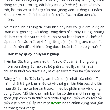
động cơ (multi-rotor), đặt hàng mua gửi về Việt Nam và mày
mò, lắp ráp với sự hỗ trợ của một giảng viên Trường ĐH Bách
khoa TP.HCM để hình thành nên chiếc flycam đầu tiên của
nhóm.
Nhưng nói như Trung thì: “Mô hình bay này có lợi điểm là độ an
toàn cao, gọn nhẹ, xài năng lượng điện nên máy ít rung. Nhưng
chỉ bay chơi cho vui chứ chưa tạo ra sự khác biệt vì là chiếc đầu
lắp ráp nên các thiết bị không đồng bộ, hệ thống GPS mặt đất
chưa tốt nên điều khiển không được hoàn toàn theo ý muốn”.
… Đến máy quay chuyên nghiệp
Trên bãi đất trống sau siêu thị Metro ở quận 2, Trung cùng
nhóm bạn đang lắp ráp các bộ phận chiếc flycam tám cánh
chuẩn bị buổi tập dượt. Đây là chiếc flycam thứ ba của nhóm.
Đăng giải thích: “Đây là flycam hoàn thiện nhất của nhóm. Tụi
mình phải trả giá khá nhiều cả về thời gian lẫn tiền bạc cho lần
mua đồ lắp ráp từ hai cái trước, nhiều bộ phận mua về không
dùng được. Mỗi lần chọn linh kiện lại có thêm một kinh nghiệm,
gom góp chọn mua thiết bị từ nhiều nguồn, đến khi chuyển về
đến Việt Nam để lắp ráp một
flycam
hoàn chỉnh cũng mất gần
ba tháng mới xong”.