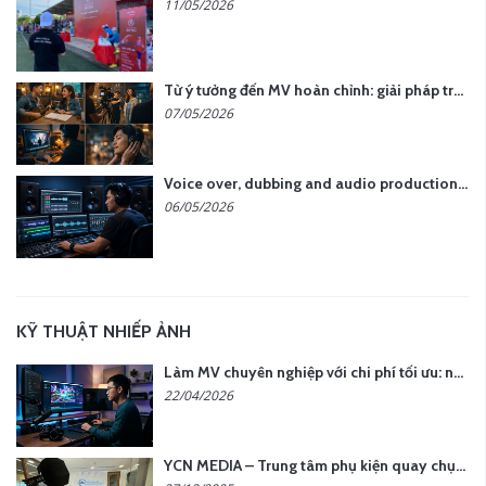
11/05/2026
Từ ý tưởng đến MV hoàn chỉnh: giải pháp trọn gói tại YCN Media
07/05/2026
Voice over, dubbing and audio production services in Vietnam for global content
06/05/2026
KỸ THUẬT NHIẾP ẢNH
Làm MV chuyên nghiệp với chi phí tối ưu: nên chọn quay thực tế hay video AI?
22/04/2026
YCN MEDIA – Trung tâm phụ kiện quay chụp tại Hà Nội