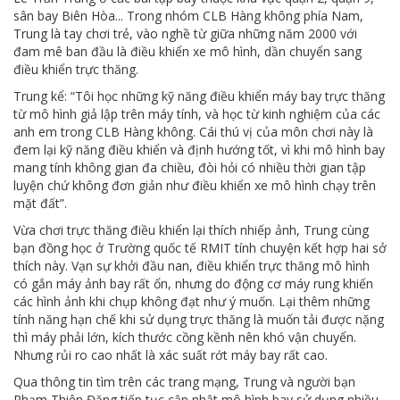
sân bay Biên Hòa... Trong nhóm CLB Hàng không phía Nam,
Trung là tay chơi trẻ, vào nghề từ giữa những năm 2000 với
đam mê ban đầu là điều khiển xe mô hình, dần chuyển sang
điều khiển trực thăng.
Trung kể: “Tôi học những kỹ năng điều khiển máy bay trực thăng
từ mô hình giả lập trên máy tính, và học từ kinh nghiệm của các
anh em trong CLB Hàng không. Cái thú vị của môn chơi này là
đem lại kỹ năng điều khiển và định hướng tốt, vì khi mô hình bay
mang tính không gian đa chiều, đòi hỏi có nhiều thời gian tập
luyện chứ không đơn giản như điều khiển xe mô hình chạy trên
mặt đất”.
Vừa chơi trực thăng điều khiển lại thích nhiếp ảnh, Trung cùng
bạn đồng học ở Trường quốc tế RMIT tính chuyện kết hợp hai sở
thích này. Vạn sự khởi đầu nan, điều khiển trực thăng mô hình
có gắn máy ảnh bay rất ổn, nhưng do động cơ máy rung khiến
các hình ảnh khi chụp không đạt như ý muốn. Lại thêm những
tính năng hạn chế khi sử dụng trực thăng là muốn tải được nặng
thì máy phải lớn, kích thước cồng kềnh nên khó vận chuyển.
Nhưng rủi ro cao nhất là xác suất rớt máy bay rất cao.
Qua thông tin tìm trên các trang mạng, Trung và người bạn
Phạm Thiên Đăng tiếp tục cập nhật mô hình bay sử dụng nhiều