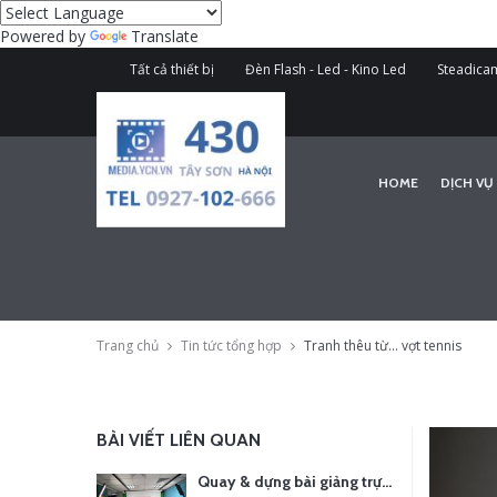
Powered by
Translate
Tất cả thiết bị
Đèn Flash - Led - Kino Led
Steadicam
HOME
DỊCH VỤ
Trang chủ
Tin tức tổng hợp
Tranh thêu từ... vợt tennis
BÀI VIẾT LIÊN QUAN
Quay & dựng bài giảng trực tuyến – Xu hướng đào tạo thời đại số