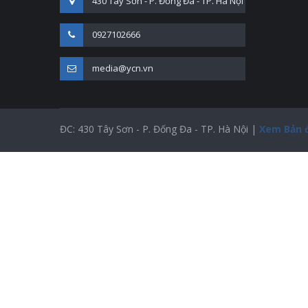
430 Tây Sơn - P. Đống Đa - TP. Hà Nội
0927102666
media@ycn.vn
ĐC: 430 Tây Sơn - P. Đống Đa - TP. Hà Nội |
Xem Bản 