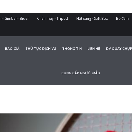
 - Gimbal - Slider
Chân máy - Tripod
Hắt sáng - Soft Box
Bộ đàm
BÁO GIÁ
THỦ TỤC DỊCH VỤ
THÔNG TIN
LIÊN HỆ
DV QUAY CHỤP
CUNG CẤP NGƯỜI MẪU