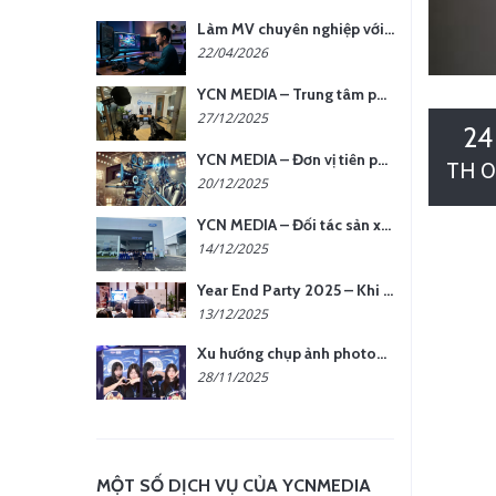
Làm MV chuyên nghiệp với chi phí tối ưu: nên chọn quay thực tế hay video AI?
22/04/2026
YCN MEDIA – Trung tâm phụ kiện quay chụp tại Hà Nội
27/12/2025
24
YCN MEDIA – Đơn vị tiên phong sản xuất hình ảnh & âm thanh bằng AI tại Hà Nội
TH 0
20/12/2025
YCN MEDIA – Đối tác sản xuất hình ảnh chuyên nghiệp cho doanh nghiệp tại Hà Nội
14/12/2025
Year End Party 2025 – Khi Khoảnh Khắc Trở Thành Dấu Ấn | Gói Ưu Đãi Tháng 12 Từ YCN Media
13/12/2025
Xu hướng chụp ảnh photobooth tại các sự kiện hiện nay
28/11/2025
MỘT SỐ DỊCH VỤ CỦA YCNMEDIA