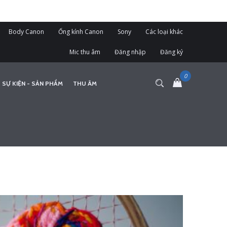
Body Canon
Ống kính Canon
Sony
Các loại khác
Mic thu âm
Đăng nhập
Đăng ký
 SỰ KIỆN - SẢN PHẨM
THU ÂM