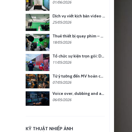
01/06/2026
Dịch vụ viết kịch bản video – Bước quan trọng quyết định thành công nội dung
25/05/2026
Thuê thiết bị quay phim – chụp ảnh: Giải pháp tối ưu chi phí cho doanh nghiệp
18/05/2026
Tổ chức sự kiện trọn gói: Doanh nghiệp được gì khi chọn đơn vị chuyên nghiệp?
11/05/2026
Từ ý tưởng đến MV hoàn chỉnh: giải pháp trọn gói tại YCN Media
07/05/2026
Voice over, dubbing and audio production services in Vietnam for global content
06/05/2026
KỸ THUẬT NHIẾP ẢNH