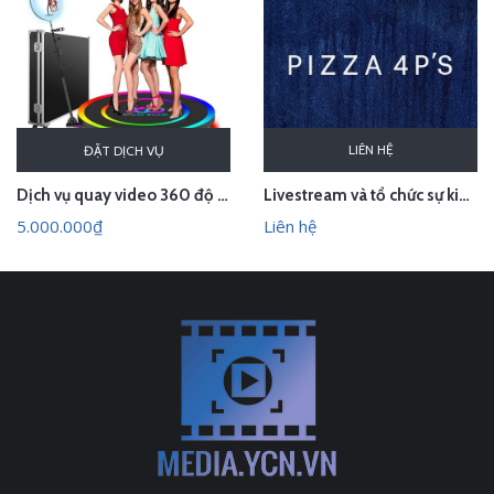
LIÊN HỆ
ĐẶT DỊCH VỤ
Dịch vụ quay video 360 độ sự kiện - Bục xoay check in photobooth
Livestream và tổ chức sự kiện cuộc thi nội bộ của Pizza 4P's
5.000.000₫
Liên hệ