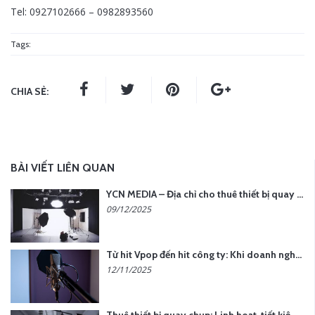
Tel: 0927102666 – 0982893560
Tags:
CHIA SẺ:
BÀI VIẾT LIÊN QUAN
YCN MEDIA – Địa chỉ cho thuê thiết bị quay chụp uy tín tại Hà Nội
09/12/2025
Từ hit Vpop đến hit công ty: Khi doanh nghiệp muốn tạo dấu ấn với lời hát riêng
12/11/2025
Thuê thiết bị quay chụp: Linh hoạt, tiết kiệm, hiệu quả