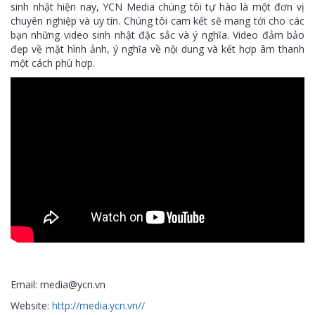
sinh nhật hiện nay, YCN Media chúng tôi tự hào là một đơn vị
chuyên nghiệp và uy tín. Chúng tôi cam kết sẽ mang tới cho các
bạn những video sinh nhật đặc sắc và ý nghĩa. Video đảm bảo
đẹp về mặt hình ảnh, ý nghĩa về nội dung và kết hợp âm thanh
một cách phù hợp.
Email: media@ycn.vn
Website:
http://media.ycn.vn//