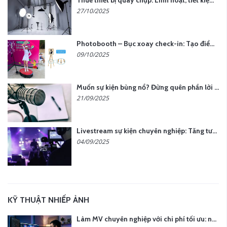
27/10/2025
Photobooth – Bục xoay check-in: Tạo điểm nhấn cho sự kiện của bạn
09/10/2025
Muốn sự kiện bùng nổ? Đừng quên phần lời hát đậm chất riêng
21/09/2025
Livestream sự kiện chuyên nghiệp: Tăng tương tác, nâng tầm thương hiệu
04/09/2025
KỸ THUẬT NHIẾP ẢNH
Làm MV chuyên nghiệp với chi phí tối ưu: nên chọn quay thực tế hay video AI?