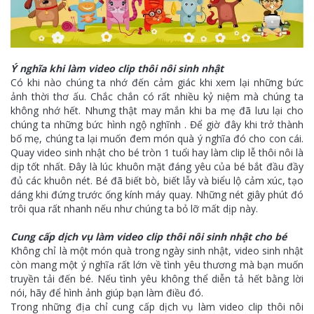
Ý nghĩa khi làm video clip thôi nôi sinh nhật
Có khi nào chúng ta nhớ đến cảm giác khi xem lại những bức
ảnh thời thơ ấu. Chắc chắn có rất nhiều kỷ niệm mà chúng ta
không nhớ hết. Nhưng thật may mắn khi ba mẹ đã lưu lại cho
chúng ta những bức hình ngộ nghĩnh . Để giờ đây khi trở thành
bố mẹ, chúng ta lại muốn đem món quà ý nghĩa đó cho con cái.
Quay video sinh nhật cho bé tròn 1 tuổi hay làm clip lễ thôi nôi là
dịp tốt nhất. Đây là lúc khuôn mặt đáng yêu của bé bắt đầu đầy
đủ các khuôn nét. Bé đã biết bò, biết lẫy và biểu lộ cảm xúc, tạo
dáng khi đứng trước ống kính máy quay. Những nét giây phút đó
trôi qua rất nhanh nếu như chúng ta bỏ lỡ mất dịp này.
Cung cấp dịch vụ làm video clip thôi nôi sinh nhật cho bé
Không chỉ là một món quà trong ngày sinh nhật, video sinh nhật
còn mang một ý nghĩa rất lớn về tình yêu thương mà bạn muốn
truyền tải đến bé. Nếu tình yêu không thể diễn tả hết bằng lời
nói, hãy để hình ảnh giúp bạn làm điều đó.
Trong những địa chỉ cung cấp dịch vụ làm video clip thôi nôi