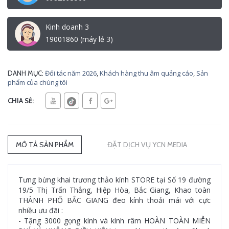
Kinh doanh 3
19001860 (máy lẻ 3)
Đối tác năm 2026
,
Khách hàng thu âm quảng cáo
,
Sản
DANH MỤC:
phẩm của chúng tôi
CHIA SẺ:
MÔ TẢ SẢN PHẨM
ĐẶT DỊCH VỤ YCN MEDIA
Tưng bừng khai trương thảo kính STORE tại Số 19 đường
19/5 Thị Trấn Thắng, Hiệp Hòa, Bắc Giang, Khao toàn
THÀNH PHỐ BẮC GIANG đeo kính thoải mái với cực
nhiều ưu đãi :
- Tặng 3000 gọng kính và kính râm HOÀN TOÀN MIỄN