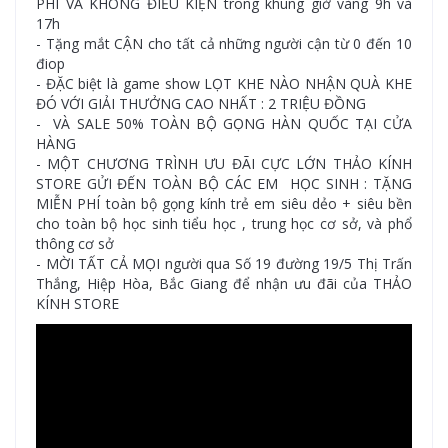
PHÍ VÀ KHÔNG ĐIỀU KIỆN trong khung giờ vàng 9h và
17h
- Tặng mắt CẬN cho tất cả những người cận từ 0 đến 10
điop
- ĐẶC biệt là game show LỌT KHE NÀO NHẬN QUÀ KHE
ĐÓ VỚI GIẢI THƯỞNG CAO NHẤT : 2 TRIỆU ĐỒNG
- VÀ SALE 50% TOÀN BỘ GỌNG HÀN QUỐC TẠI CỬA
HÀNG
- MỘT CHƯƠNG TRÌNH ƯU ĐÃI CỰC LỚN THẢO KÍNH
STORE GỬI ĐẾN TOÀN BỘ CÁC EM HỌC SINH : TẶNG
MIỄN PHÍ toàn bộ gọng kính trẻ em siêu dẻo + siêu bền
cho toàn bộ học sinh tiểu học , trung học cơ sở, và phổ
thông cơ sở
- MỜI TẤT CẢ MỌI người qua Số 19 đường 19/5 Thị Trấn
Thắng, Hiệp Hòa, Bắc Giang để nhận ưu đãi của THẢO
KÍNH STORE