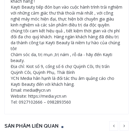
khách hàng !
Kayti Beauty tiếp đón bạn vào cuộc hành trình trải nghiệm
với những cảm giác thư thái thoải mái nhất , với công
nghệ máy móc hiện đại, thực hiện bởi chuyên gia giàu
kinh nghiệm và các sản phẩm điều trị da độc quyền.
chúng tôi cam kết hiệu quả , tiết kiệm thời gian và chi phí
đối đa cho quý khách. Hàng ngàn khách hàng đã điều trị
da thành công tại Kayti Beauty là niềm tự hào của chúng
tôi!
Chăm sóc da, trị mụn ,trị nám , rỗ da - hãy đến Kayti
beauty.
Địa chỉ: Kiot số 9, cổng số 6 chợ Quỳnh Côi, thị trấn
Quỳnh Côi, Quỳnh Phụ, Thái Bình
YCN Media hân hạnh là đối tác thu âm quảng cáo cho
Kayti Beauty đến với khách hàng.
Email: media@ycn.vn
Website: https://media.ycn.vn
Tel: 0927102666 – 0982893560
SẢN PHẨM LIÊN QUAN