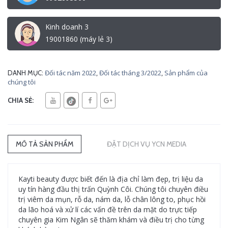
Kinh doanh 3
19001860 (máy lẻ 3)
Đối tác năm 2022
,
Đối tác tháng 3/2022
,
Sản phẩm của
DANH MỤC:
chúng tôi
CHIA SẺ:
MÔ TẢ SẢN PHẨM
ĐẶT DỊCH VỤ YCN MEDIA
Kayti beauty được biết đến là địa chỉ làm đẹp, trị liệu da
uy tín hàng đầu thị trấn Quỳnh Côi. Chúng tôi chuyên điều
trị viêm da mụn, rỗ da, nám da, lỗ chân lông to, phục hồi
da lão hoá và xử lí các vấn đề trên da mặt do trực tiếp
chuyên gia Kim Ngân sẽ thăm khám và điều trị cho từng