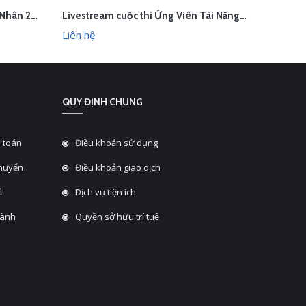
Livestream Hành Trình Doanh Nhân 2023
Livestream cuộc thi Ứng Viên Tài Năng tại Đại học Ngoại Thương
LIÊN HỆ
L
HANH
XEM NHANH
Liên hệ
Liên hệ
QUY ĐỊNH CHUNG
 toán
Điều khoản sử dụng
chuyển
Điều khoản giao dịch
̉
Dịch vụ tiện ích
hành
Quyền sở hữu trí tuệ