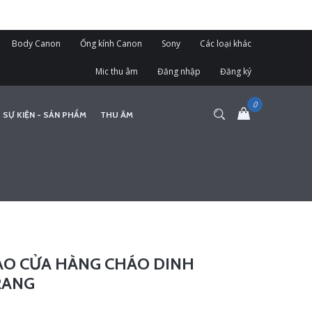
Body Canon
Ống kính Canon
Sony
Các loại khác
Mic thu âm
Đăng nhập
Đăng ký
 SỰ KIỆN - SẢN PHẨM
THU ÂM
ÁO CỬA HÀNG CHÁO DINH
RANG