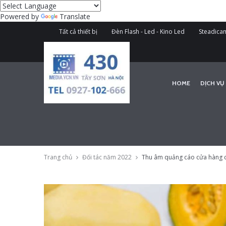
Powered by
Translate
Tất cả thiết bị
Đèn Flash - Led - Kino Led
Steadicam
HOME
DỊCH VỤ
Trang chủ
Đối tác năm 2022
Thu âm quảng cáo cửa hàng 