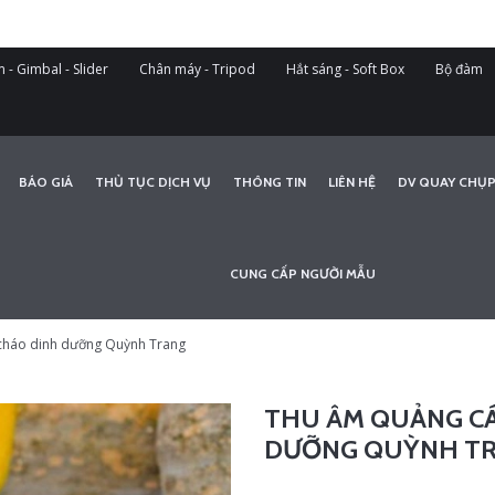
 - Gimbal - Slider
Chân máy - Tripod
Hắt sáng - Soft Box
Bộ đàm
BÁO GIÁ
THỦ TỤC DỊCH VỤ
THÔNG TIN
LIÊN HỆ
DV QUAY CHỤP
CUNG CẤP NGƯỜI MẪU
cháo dinh dưỡng Quỳnh Trang
THU ÂM QUẢNG C
DƯỠNG QUỲNH T