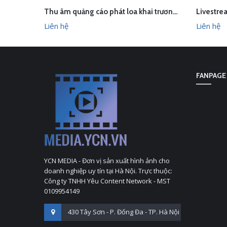
Thu âm quảng cáo phát loa khai trương cửa hàng Owen Sơn La
LIÊN HỆ
LI
XEM NHANH
Liên hệ
Liên hệ
FANPAGE
YCN MEDIA - Đơn vị sản xuất hình ảnh cho
doanh nghiệp uy tín tại Hà Nội. Trực thuộc:
Công ty TNHH Yêu Content Network - MST
0109954149
430 Tây Sơn - P. Đống Đa - TP. Hà Nội