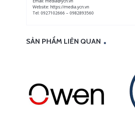
Email: media@ycn.vn
Website: https://media.ycn.vn
Tel: 0927102666 – 0982893560
SẢN PHẨM LIÊN QUAN