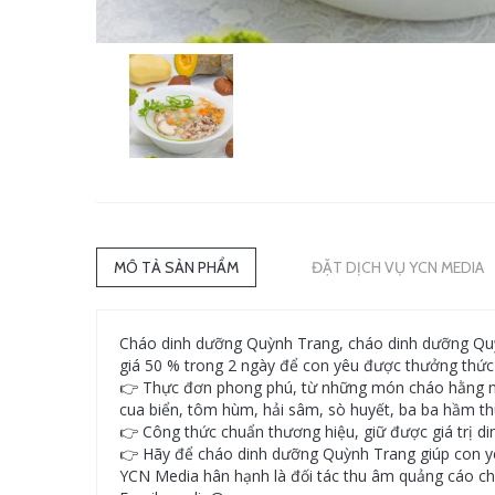
MÔ TẢ SẢN PHẨM
ĐẶT DỊCH VỤ YCN MEDIA
Cháo dinh dưỡng Quỳnh Trang, cháo dinh dưỡng Quỳ
giá 50 % trong 2 ngày để con yêu được thưởng thứ
👉 Thực đơn phong phú, từ những món cháo hằng n
cua biển, tôm hùm, hải sâm, sò huyết, ba ba hầm t
👉 Công thức chuẩn thương hiệu, giữ được giá trị d
👉 Hãy để cháo dinh dưỡng Quỳnh Trang giúp con yêu
YCN Media hân hạnh là đối tác thu âm quảng cáo c