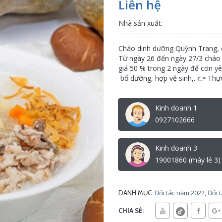
Liên hệ
Nhà sản xuất:
Cháo dinh dưỡng Quỳnh Trang, c
Từ ngày 26 đến ngày 27/3 cháo
giá 50 % trong 2 ngày để con 
bổ dưỡng, hợp vệ sinh,. 👉 Thự
Kinh doanh 1
0927102666
Kinh doanh 3
19001860 (máy lẻ 3)
Đối tác năm 2022
,
Đối 
DANH MỤC:
CHIA SẺ: