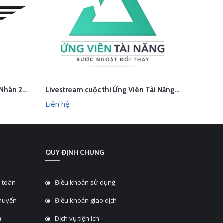
Livestream Hành Trình Doanh Nhân 2023
Livestream cuộc thi Ứng Viên Tài Năng tại Đại học Ngoại Thương
LIÊN HỆ
L
HANH
XEM NHANH
Liên hệ
Liên hệ
QUY ĐỊNH CHUNG
 toán
Điều khoản sử dụng
chuyển
Điều khoản giao dịch
̉
Dịch vụ tiện ích