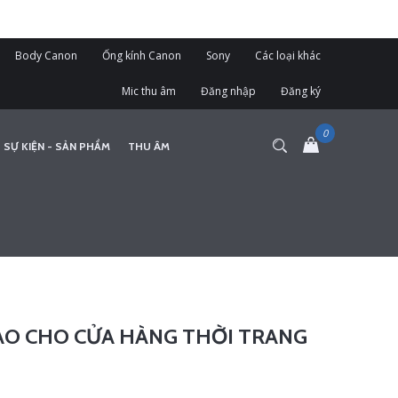
Body Canon
Ống kính Canon
Sony
Các loại khác
Mic thu âm
Đăng nhập
Đăng ký
 SỰ KIỆN - SẢN PHẨM
THU ÂM
O CHO CỬA HÀNG THỜI TRANG