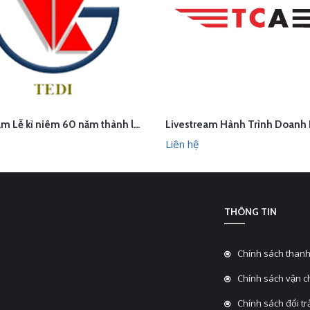
Livestream Lễ kỉ niêm 60 năm thành lập TEDI
ÊN HỆ
LIÊN HỆ
XEM NHANH
XEM N
Liên hệ
THÔNG TIN
Chính sách thanh
Chính sách vận 
Chính sách đổi tra