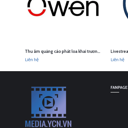
Thu âm quảng cáo phát loa khai trương cửa hàng Owen Sơn La
LIÊN HỆ
LI
XEM NHANH
Liên hệ
Liên hệ
FANPAGE