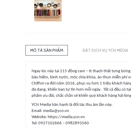
MÔ TẢ SẢN PHẨM
ĐẶT DỊCH VỤ YCN MEDIA
Ngay lúc này tại 215 đồng cam – tt thạch thất tưng bừng
bảo hiểm, bình nước, móc chìa khóa, áo thun miễn phí vớ
Chiffon ra đời năm 2016, phục vụ hơn 1 triệu khách hàng
đa dạng, khiến bạn tự tin hơn mỗi ngày. Tất cả đều có t
phẩm ưu đãi, chắc chắn sẽ khiến quý khách hàng hài lòng
YCN Media hân hạnh là đối tác thu âm lần này.
Email: media@ycn.vn
Website: https://media.ycn.vn
Tel: 0927102666 – 0982893560