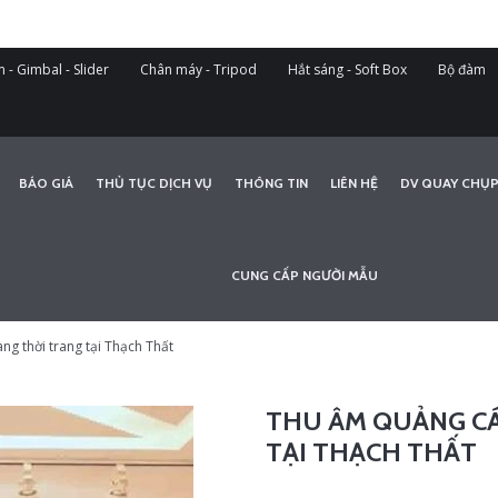
 - Gimbal - Slider
Chân máy - Tripod
Hắt sáng - Soft Box
Bộ đàm
BÁO GIÁ
THỦ TỤC DỊCH VỤ
THÔNG TIN
LIÊN HỆ
DV QUAY CHỤP
CUNG CẤP NGƯỜI MẪU
g thời trang tại Thạch Thất
THU ÂM QUẢNG CÁ
TẠI THẠCH THẤT