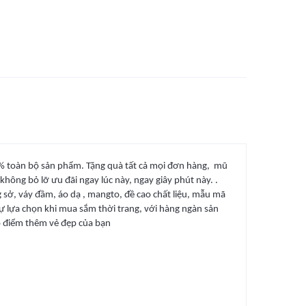
 60% toàn bộ sản phẩm. Tặng quà tất cả mọi đơn hàng, mũ
hông bỏ lỡ ưu đãi ngay lúc này, ngay giây phút này. .
g sở, váy đầm, áo dạ , mangto, đề cao chất liệu, mẫu mã
sự lựa chọn khi mua sắm thời trang, với hàng ngàn sản
tô điểm thêm vẻ đẹp của bạn