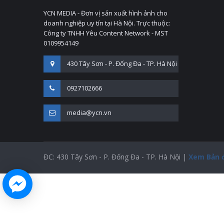
YCN MEDIA - Đơn vị sản xuất hình ảnh cho
doanh nghiệp uy tín tại Hà Nội. Trực thuộc:
Công ty TNHH Yêu Content Network - MST
0109954149
430 Tây Sơn - P. Đống Đa - TP. Hà Nội
0927102666
media@ycn.vn
ĐC: 430 Tây Sơn - P. Đống Đa - TP. Hà Nội |
Xem Bản 