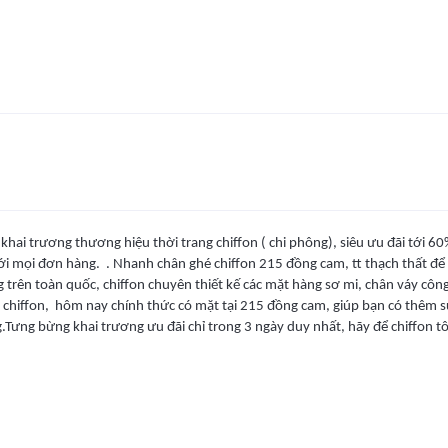
 khai trương thương hiệu thời trang chiffon ( chi phông), siêu ưu đãi tới
i mọi đơn hàng. . Nhanh chân ghé chiffon 215 đồng cam, tt thạch thất để k
 trên toàn quốc, chiffon chuyên thiết kế các mặt hàng sơ mi, chân váy côn
ại chiffon, hôm nay chính thức có mặt tại 215 đồng cam, giúp bạn có thêm 
.Tưng bừng khai trương ưu đãi chỉ trong 3 ngày duy nhất, hãy để chiffon 