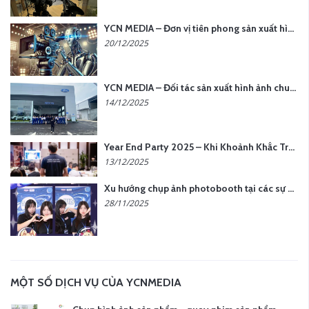
YCN MEDIA – Đơn vị tiên phong sản xuất hình ảnh & âm thanh bằng AI tại Hà Nội
20/12/2025
YCN MEDIA – Đối tác sản xuất hình ảnh chuyên nghiệp cho doanh nghiệp tại Hà Nội
14/12/2025
Year End Party 2025 – Khi Khoảnh Khắc Trở Thành Dấu Ấn | Gói Ưu Đãi Tháng 12 Từ YCN Media
13/12/2025
Xu hướng chụp ảnh photobooth tại các sự kiện hiện nay
28/11/2025
MỘT SỐ DỊCH VỤ CỦA YCNMEDIA