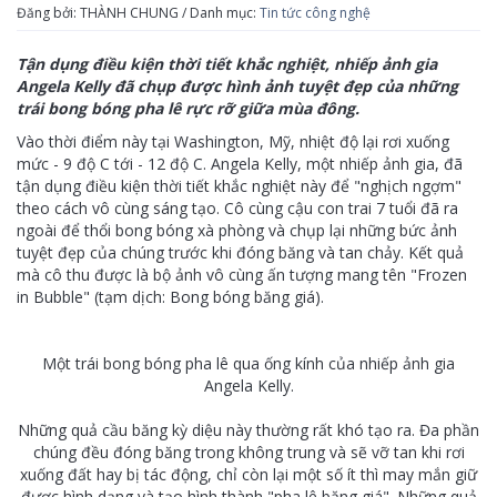
Đăng bởi: THÀNH CHUNG / Danh mục:
Tin tức công nghệ
Tận dụng điều kiện thời tiết khắc nghiệt, nhiếp ảnh gia
Angela Kelly đã chụp được hình ảnh tuyệt đẹp của những
trái bong bóng pha lê rực rỡ giữa mùa đông.
Vào thời điểm này tại Washington, Mỹ, nhiệt độ lại rơi xuống
mức - 9 độ C tới - 12 độ C. Angela Kelly, một nhiếp ảnh gia, đã
tận dụng điều kiện thời tiết khắc nghiệt này để "nghịch ngợm"
theo cách vô cùng sáng tạo. Cô cùng cậu con trai 7 tuổi đã ra
ngoài để thổi bong bóng xà phòng và chụp lại những bức ảnh
tuyệt đẹp của chúng trước khi đóng băng và tan chảy. Kết quả
mà cô thu được là bộ ảnh vô cùng ấn tượng mang tên "Frozen
in Bubble" (tạm dịch: Bong bóng băng giá).
Một trái bong bóng pha lê qua ống kính của nhiếp ảnh gia
Angela Kelly.
Những quả cầu băng kỳ diệu này thường rất khó tạo ra. Đa phần
chúng đều đóng băng trong không trung và sẽ vỡ tan khi rơi
xuống đất hay bị tác động, chỉ còn lại một số ít thì may mắn giữ
được hình dạng và tạo hình thành "pha lê băng giá". Những quả