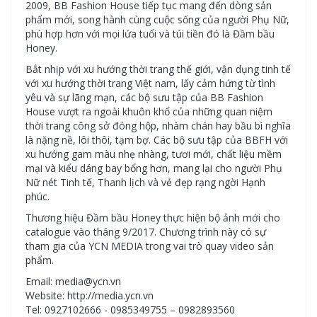
2009, BB Fashion House tiếp tục mang đến dòng sản
phẩm mới, song hành cùng cuộc sống của người Phụ Nữ,
phù hợp hơn với mọi lứa tuổi và túi tiền đó là Đầm bầu
Honey.
Bắt nhịp với xu hướng thời trang thế giới, vận dụng tinh tế
với xu hướng thời trang Việt nam, lấy cảm hứng từ tình
yêu và sự lãng mạn, các bộ sưu tập của BB Fashion
House vượt ra ngoài khuôn khổ của những quan niệm
thời trang công sở đóng hộp, nhàm chán hay bầu bì nghĩa
là nặng nề, lôi thôi, tạm bợ. Các bộ sưu tập của BBFH với
xu hướng gam màu nhẹ nhàng, tươi mới, chất liệu mềm
mại và kiểu dáng bay bổng hơn, mang lại cho người Phụ
Nữ nét Tinh tế, Thanh lịch và vẻ đẹp rạng ngời Hạnh
phúc.
Thương hiệu Đầm bầu Honey thực hiện bộ ảnh mới cho
catalogue vào tháng 9/2017. Chương trình này có sự
tham gia của YCN MEDIA trong vai trò quay video sản
phẩm.
Email: media@ycn.vn
Website: http://media.ycn.vn
Tel: 0927102666 - 0985349755 – 0982893560