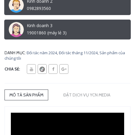
Kinh doanh 2
0982893560
Kinh doanh 3
19001860 (máy lẻ 3)
Đối tác năm 2024
,
Đối tác tháng 11/2024
,
Sản phẩm của
DANH MỤC:
chúng tôi
CHIA SẺ:
MÔ TẢ SẢN PHẨM
ĐẶT DỊCH VỤ YCN MEDIA