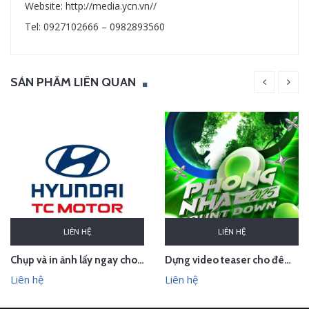
Website: http://media.ycn.vn//
Tel: 0927102666 – 0982893560
SẢN PHẨM LIÊN QUAN
LIÊN HỆ
LIÊN HỆ
Chụp và in ảnh lấy ngay cho Huyndai Lam Kinh
Dựng video teaser cho đêm countdown tại Phong Nha - Quảng Bình
Liên hệ
Liên hệ