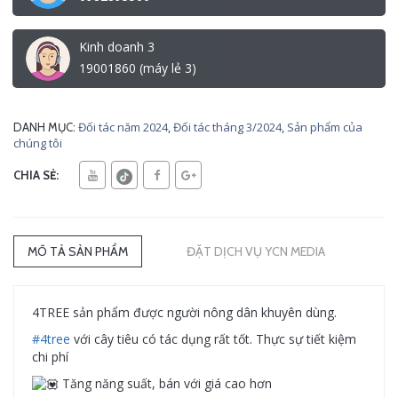
Kinh doanh 3
19001860 (máy lẻ 3)
Đối tác năm 2024
,
Đối tác tháng 3/2024
,
Sản phẩm của
DANH MỤC:
chúng tôi
CHIA SẺ:
MÔ TẢ SẢN PHẨM
ĐẶT DỊCH VỤ YCN MEDIA
4TREE sản phẩm được người nông dân khuyên dùng.
#4tree
với cây tiêu có tác dụng rất tốt. Thực sự tiết kiệm
chi phí
Tăng năng suất, bán với giá cao hơn