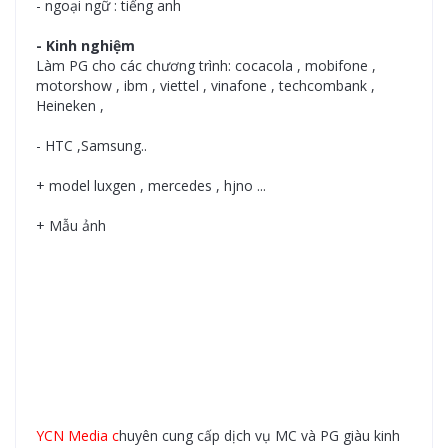
- ngoại ngữ : tiếng anh
- Kinh nghiệm
Làm PG cho các chương trình: cocacola , mobifone ,
motorshow , ibm , viettel , vinafone , techcombank ,
Heineken ,
- HTC ,Samsung..
+ model luxgen , mercedes , hjno ...
+ Mẫu ảnh
YCN Media
c
huyên cung cấp dịch vụ MC và PG giàu kinh