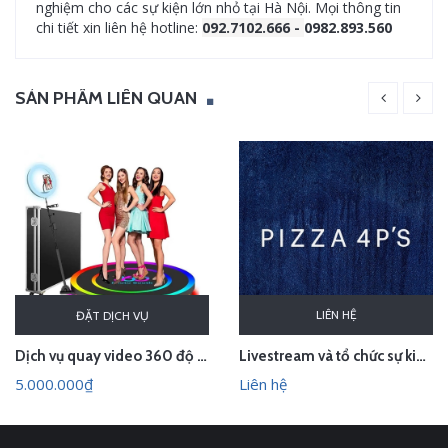
nghiệm cho các sự kiện lớn nhỏ tại Hà Nội. Mọi thông tin
chi tiết xin liên hệ hotline:
092.7102.666 -
0982.893.560
SẢN PHẨM LIÊN QUAN
LIÊN HỆ
ĐẶT DỊCH VỤ
Dịch vụ quay video 360 độ sự kiện - Bục xoay check in photobooth
Livestream và tổ chức sự kiện cuộc thi nội bộ của Pizza 4P's
5.000.000₫
Liên hệ