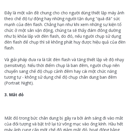
Đây là một vấn đề chung cho cho người dùng thiết lập máy ảnh
theo chế độ tự động hay những người tận dụng "quá đà" sức
mạnh của đèn flash. Chẳng hạn như khi xem những sự kiện tổ
chức ở một sân vận động, chúng ta sẽ thấy đám đông dường
như bị khỏa lấp với đèn flash, do đó, nếu người chụp sử dụng
đèn flash để chụp thì sẽ không phát huy được hiệu quả của đèn
flash.
Và giải pháp đưa ra là tắt đèn flash và tăng thiết lập về độ nhạy
(sensitivity). Nếu thời điểm chụp là ban đêm, người chụp nên
chuyển sang chế độ chụp cảnh đêm hay cái một chức năng
tương tự - không sử dụng chế độ chụp chân dung ban đêm
(Portrait Night).
3. Mắt đỏ
Mắt đỏ trong bức chân dung bị gây ra bởi ánh sáng đi vào mắt
của đối tượng và bật trở lại từ võng mạc vào ống kính. Hầu hết
máy ảnh cung cấp một chế độ giảm mắt đỏ, hoạt động bằng