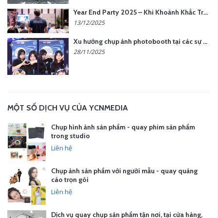
Year End Party 2025 – Khi Khoảnh Khắc Trở Thành Dấu Ấn | Gói Ưu Đãi Tháng 12 Từ YCN Media
13/12/2025
Xu hướng chụp ảnh photobooth tại các sự kiện hiện nay
28/11/2025
MỘT SỐ DỊCH VỤ CỦA YCNMEDIA
Chụp hình ảnh sản phẩm - quay phim sản phẩm
trong studio
Liên hệ
Chụp ảnh sản phẩm với người mẫu - quay quảng
cáo trọn gói
Liên hệ
Dịch vụ quay chụp sản phẩm tận nơi, tại cửa hàng,