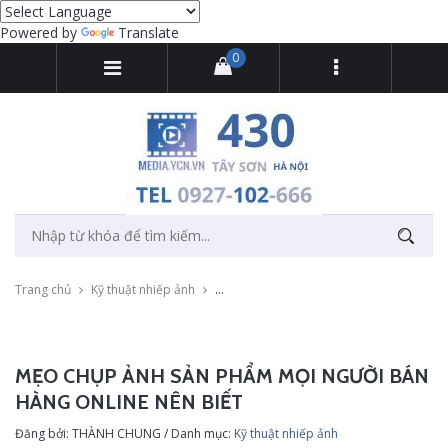
Powered by
Translate
0
Trang chủ
Kỹ thuật nhiếp ảnh
Mẹo chụp ảnh sản phẩm mọi người bán hà
MẸO CHỤP ẢNH SẢN PHẨM MỌI NGƯỜI BÁN
HÀNG ONLINE NÊN BIẾT
Đăng bởi: THÀNH CHUNG / Danh mục:
Kỹ thuật nhiếp ảnh