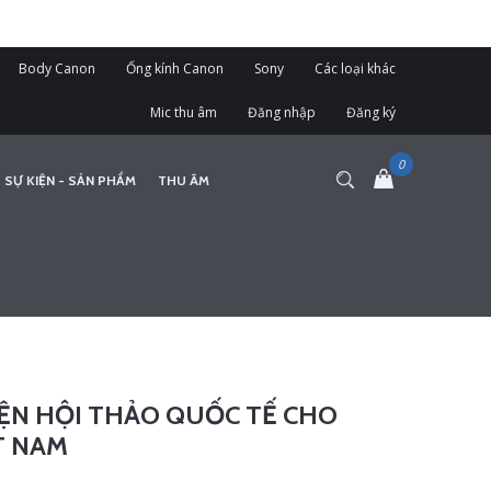
Body Canon
Ống kính Canon
Sony
Các loại khác
Mic thu âm
Đăng nhập
Đăng ký
 SỰ KIỆN - SẢN PHẨM
THU ÂM
IỆN HỘI THẢO QUỐC TẾ CHO
T NAM