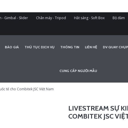
 - Gimbal - Slider
Chân máy - Tripod
Hắt sáng - Soft Box
Bộ đàm
BÁO GIÁ
THỦ TỤC DỊCH VỤ
THÔNG TIN
LIÊN HỆ
DV QUAY CHỤP
CUNG CẤP NGƯỜI MẪU
quốc tế cho Combitek JSC Việt Nam
LIVESTREAM SỰ K
COMBITEK JSC VIỆ