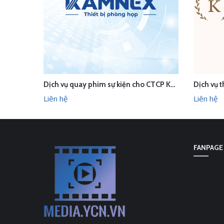
Dịch vụ quay phim sự kiện cho CTCP Kamnex
LIÊN HỆ
LI
XEM NHANH
Liên hệ
Liên hệ
FANPAGE