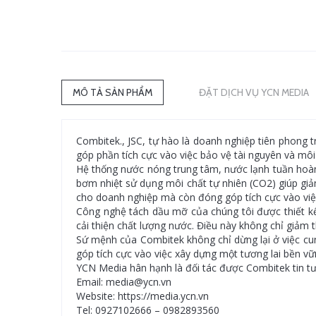
MÔ TẢ SẢN PHẨM
ĐẶT DỊCH VỤ YCN MEDIA
Combitek., JSC, tự hào là doanh nghiệp tiên phong 
góp phần tích cực vào việc bảo vệ tài nguyên và môi
Hệ thống nước nóng trung tâm, nước lạnh tuần hoàn,
bơm nhiệt sử dụng môi chất tự nhiên (CO2) giúp giảm
cho doanh nghiệp mà còn đóng góp tích cực vào việ
Công nghệ tách dầu mỡ của chúng tôi được thiết kế 
cải thiện chất lượng nước. Điều này không chỉ giả
Sứ mệnh của Combitek không chỉ dừng lại ở việc cun
góp tích cực vào việc xây dựng một tương lai bền vữ
YCN Media hân hạnh là đối tác được Combitek tin tư
Email: media@ycn.vn
Website: https://media.ycn.vn
Tel: 0927102666 – 0982893560