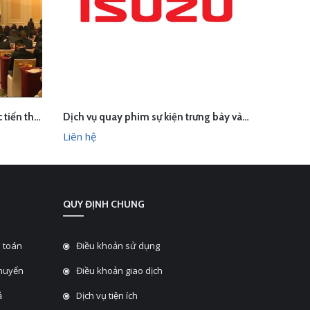
Quay phim sự kiện Hội nghị xúc tiến thương mại và hợp tác kinh tế Việt Nam - Trung Quốc
Dịch vụ quay phim sự kiện trưng bày và lái thử xe Isuzu
LIÊN HỆ
L
HANH
XEM NHANH
Liên hệ
Liên hệ
QUY ĐỊNH CHUNG
 toán
Điều khoản sử dụng
chuyển
Điều khoản giao dịch
̉
Dịch vụ tiện ích