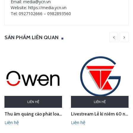
Email: media@ycn.vn
Website: https://media.ycn.vn
Tel: 0927102666 – 0982893560
SẢN PHẨM LIÊN QUAN
LIÊN HỆ
LIÊN HỆ
Thu âm quảng cáo phát loa khai trương cửa hàng Owen Sơn La
Livestream Lễ kỉ niêm 60 năm thành lập TEDI
Liên hệ
Liên hệ