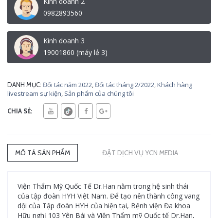
Kinh doanh 2
0982893560
Kinh doanh 3
19001860 (máy lẻ 3)
Đối tác năm 2022
,
Đối tác tháng 2/2022
,
Khách hàng
DANH MỤC:
livestream sự kiện
,
Sản phẩm của chúng tôi
CHIA SẺ:
MÔ TẢ SẢN PHẨM
ĐẶT DỊCH VỤ YCN MEDIA
Viện Thẩm Mỹ Quốc Tế Dr.Han nằm trong hệ sinh thái
của tập đoàn HYH Việt Nam. Để tạo nên thành công vang
dội của Tập đoàn HYH của hiện tại, Bệnh viện Đa khoa
Hữu nghị 103 Yên Bái và Viện Thẩm mỹ Quốc tế Dr.Han,