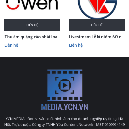
LIÊN HỆ
LIÊN HỆ
Thu âm quảng cáo phát loa khai trương cửa hàng Owen Sơn La
Livestream Lễ kỉ niêm 60 năm thành lập TEDI
Liên hệ
Liên hệ
YCN MEDIA - Đơn vị sản xuất hình ảnh cho doanh nghiệp uy tín tại Hà
Nội. Trực thuộc: Công ty TNHH Yêu Content Network - MST 0109954149