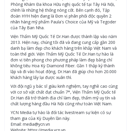
Phòng Khám Đa khoa Hữu nghị quốc tế tại Tây Hà Nội,
chính là những hệ thống nòng cốt. Bên cạnh đó, Tập
đoàn HYH hiện đang là Đơn vị phân phối độc quyền 2
nhãn hàng mỹ phẩm Paula's Choice của Mỹ và Tegoder
của Tây Ban Nha.
Viện Thẩm Mỹ Quốc Tế Dr.Han được thành lập vào năm
2013. Hiện nay, chúng tôi đã và đang cung cấp gần 200
danh bạ làm đẹp cho khách hàng trên khắp Việt Nam và
toàn thế giới. Viện Thẩm Mỹ Quốc Tế Dr.Han tự hào là
đơn vị tiên phong cho phương pháp làm đẹp bằng chỉ
không tiêu Hoa Kỳ Diamond Fiber. Gần 1 thập kỷ thành
lập và đi vào hoạt động, Dr.Han đã giúp cho hơn 20.000
khách hàng lấy lại được xuân thì.
Với đội ngũ y bác sĩ giàu kinh nghiệm, tay nghề cao cùng
với cơ sở vật chất đạt chuẩn 7*, Viện Thẩm Mỹ Quốc tế
Dr.Han đã trở thành địa chỉ làm đẹp, thẩm mỹ uy tín và
chất lượng hàng đầu Hà Nội cũng như toàn Việt Nam.
YCN Media tự hào là đối tác livestream sự kiện có sự
tham gia của Kỳ Duyên lần này.
Email: media@ycn.vn
Website: https://media.ycn.vn