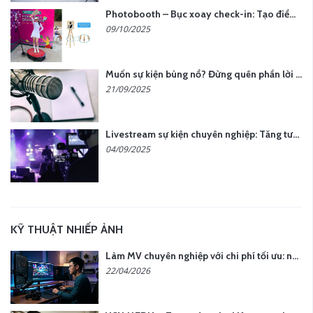
Photobooth – Bục xoay check-in: Tạo điểm nhấn cho sự kiện của bạn
09/10/2025
Muốn sự kiện bùng nổ? Đừng quên phần lời hát đậm chất riêng
21/09/2025
Livestream sự kiện chuyên nghiệp: Tăng tương tác, nâng tầm thương hiệu
04/09/2025
KỸ THUẬT NHIẾP ẢNH
Làm MV chuyên nghiệp với chi phí tối ưu: nên chọn quay thực tế hay video AI?
22/04/2026