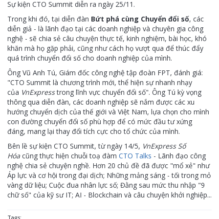
Sự kiện CTO Summit diễn ra ngày 25/11.
Trong khi đó, tại diễn đàn
Bứt phá cùng Chuyển đổi số
, các
diễn giả - là lãnh đạo tại các doanh nghiệp và chuyên gia công
nghệ - sẽ chia sẻ câu chuyện thực tế, kinh nghiệm, bài học, khó
khăn mà họ gặp phải, cũng như cách họ vượt qua để thúc đẩy
quá trình chuyển đổi số cho doanh nghiệp của mình.
Ông Vũ Anh Tú, Giám đốc công nghệ tập đoàn FPT, đánh giá:
"CTO Summit là chương trình mới, thể hiện sự nhanh nhạy
của
VnExpress
trong lĩnh vực chuyển đổi số". Ông Tú kỳ vọng
thông qua diễn đàn, các doanh nghiệp sẽ nắm được các xu
hướng chuyển dịch của thế giới và Việt Nam, lựa chọn cho mình
con đường chuyển đổi số phù hợp để có mức đầu tư xứng
đáng, mang lại thay đổi tích cực cho tổ chức của mình.
Bên lề sự kiện CTO Summit, từ ngày 14/5,
VnExpress Số
Hóa
cũng thực hiện chuỗi toạ đàm
CTO Talks
- Lãnh đạo công
nghệ chia sẻ chuyện nghề. Hơn 20 chủ đề đã được "mổ xẻ" như
Áp lực và cơ hội trong đại dịch; Những mảng sáng - tối trong mỏ
vàng dữ liệu; Cuộc đua nhân lực số; Đằng sau mức thu nhập "9
chữ số" của kỹ sư IT; AI - Blockchain và câu chuyện khởi nghiệp...
Tags: