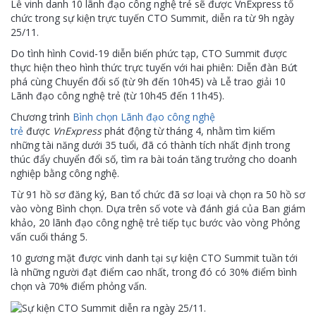
Lễ vinh danh 10 lãnh đạo công nghệ trẻ sẽ được VnExpress tổ
chức trong sự kiện trực tuyến CTO Summit, diễn ra từ 9h ngày
25/11.
Do tình hình Covid-19 diễn biến phức tạp, CTO Summit được
thực hiện theo hình thức trực tuyến với hai phiên: Diễn đàn Bứt
phá cùng Chuyển đổi số (từ 9h đến 10h45) và Lễ trao giải 10
Lãnh đạo công nghệ trẻ (từ 10h45 đến 11h45).
Chương trình
Bình chọn Lãnh đạo công nghệ
trẻ
được
VnExpress
phát động từ tháng 4, nhằm tìm kiếm
những tài năng dưới 35 tuổi, đã có thành tích nhất định trong
thúc đẩy chuyển đổi số, tìm ra bài toán tăng trưởng cho doanh
nghiệp bằng công nghệ.
Từ 91 hồ sơ đăng ký, Ban tổ chức đã sơ loại và chọn ra 50 hồ sơ
vào vòng Bình chọn. Dựa trên số vote và đánh giá của Ban giám
khảo, 20 lãnh đạo công nghệ trẻ tiếp tục bước vào vòng Phỏng
vấn cuối tháng 5.
10 gương mặt được vinh danh tại sự kiện CTO Summit tuần tới
là những người đạt điểm cao nhất, trong đó có 30% điểm bình
chọn và 70% điểm phỏng vấn.