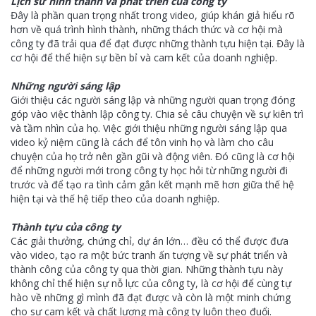
Lịch sử hình thành và phát triển của công ty
Đây là phần quan trọng nhất trong video, giúp khán giả hiểu rõ
hơn về quá trình hình thành, những thách thức và cơ hội mà
công ty đã trải qua để đạt được những thành tựu hiện tại. Đây là
cơ hội để thể hiện sự bền bỉ và cam kết của doanh nghiệp.
Những người sáng lập
Giới thiệu các người sáng lập và những người quan trọng đóng
góp vào việc thành lập công ty. Chia sẻ câu chuyện về sự kiên trì
và tầm nhìn của họ. Việc giới thiệu những người sáng lập qua
video kỷ niệm cũng là cách để tôn vinh họ và làm cho câu
chuyện của họ trở nên gần gũi và động viên. Đó cũng là cơ hội
để những người mới trong công ty học hỏi từ những người đi
trước và để tạo ra tình cảm gắn kết mạnh mẽ hơn giữa thế hệ
hiện tại và thế hệ tiếp theo của doanh nghiệp.
Thành tựu của công ty
Các giải thưởng, chứng chỉ, dự án lớn… đều có thể được đưa
vào video, tạo ra một bức tranh ấn tượng về sự phát triển và
thành công của công ty qua thời gian. Những thành tựu này
không chỉ thể hiện sự nỗ lực của công ty, là cơ hội để cùng tự
hào về những gì mình đã đạt được và còn là một minh chứng
cho sự cam kết và chất lượng mà công ty luôn theo đuổi.