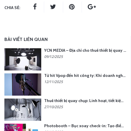
CHIA SẺ:
BÀI VIẾT LIÊN QUAN
YCN MEDIA – Địa chỉ cho thuê thiết bị quay chụp uy tín tại Hà Nội
09/12/2025
Từ hit Vpop đến hit công ty: Khi doanh nghiệp muốn tạo dấu ấn với lời hát riêng
12/11/2025
Thuê thiết bị quay chụp: Linh hoạt, tiết kiệm, hiệu quả
27/10/2025
Photobooth – Bục xoay check-in: Tạo điểm nhấn cho sự kiện của bạn