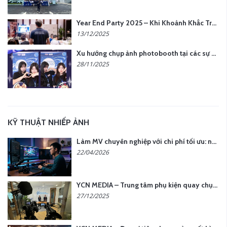
Year End Party 2025 – Khi Khoảnh Khắc Trở Thành Dấu Ấn | Gói Ưu Đãi Tháng 12 Từ YCN Media
13/12/2025
Xu hướng chụp ảnh photobooth tại các sự kiện hiện nay
28/11/2025
KỸ THUẬT NHIẾP ẢNH
Làm MV chuyên nghiệp với chi phí tối ưu: nên chọn quay thực tế hay video AI?
22/04/2026
YCN MEDIA – Trung tâm phụ kiện quay chụp tại Hà Nội
27/12/2025