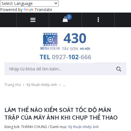
Powered by
Translate
0
Trang chủ
Kỹ thuật nhiếp ảnh
Làm thế nào kiểm soát tốc độ màn trập c
LÀM THẾ NÀO KIỂM SOÁT TỐC ĐỘ MÀN
TRẬP CỦA MÁY ẢNH KHI CHỤP THỂ THAO
Đăng bởi: THÀNH CHUNG / Danh mục:
Kỹ thuật nhiếp ảnh