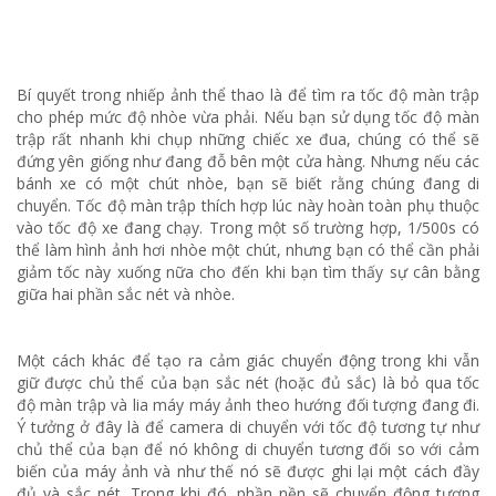
Bí quyết trong nhiếp ảnh thể thao là để tìm ra tốc độ màn trập
cho phép mức độ nhòe vừa phải. Nếu bạn sử dụng tốc độ màn
trập rất nhanh khi chụp những chiếc xe đua, chúng có thể sẽ
đứng yên giống như đang đỗ bên một cửa hàng. Nhưng nếu các
bánh xe có một chút nhòe, bạn sẽ biết rằng chúng đang di
chuyển. Tốc độ màn trập thích hợp lúc này hoàn toàn phụ thuộc
vào tốc độ xe đang chạy. Trong một số trường hợp, 1/500s có
thể làm hình ảnh hơi nhòe một chút, nhưng bạn có thể cần phải
giảm tốc này xuống nữa cho đến khi bạn tìm thấy sự cân bằng
giữa hai phần sắc nét và nhòe.
Một cách khác để tạo ra cảm giác chuyển động trong khi vẫn
giữ được chủ thể của bạn sắc nét (hoặc đủ sắc) là bỏ qua tốc
độ màn trập và lia máy máy ảnh theo hướng đối tượng đang đi.
Ý tưởng ở đây là để camera di chuyển với tốc độ tương tự như
chủ thể của bạn để nó không di chuyển tương đối so với cảm
biến của máy ảnh và như thế nó sẽ được ghi lại một cách đầy
đủ và sắc nét. Trong khi đó, phần nền sẽ chuyển động tương