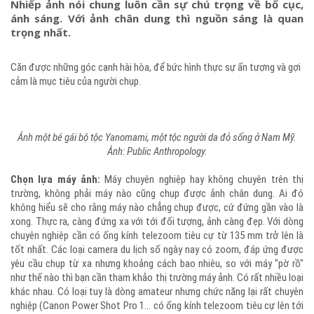
Nhiếp ảnh nói chung luôn cần sự chú trọng về bố cục,
ánh sáng. Với ảnh chân dung thì nguồn sáng là quan
trọng nhất.
Căn được những góc cạnh hài hòa, để bức hình thực sự ấn tượng và gợi
cảm là mục tiêu của người chụp.
Ảnh một bé gái bộ tộc Yanomami, một tộc người da đỏ sống ở Nam Mỹ.
Ảnh: Public Anthropology.
Chọn lựa máy ảnh:
Máy chuyên nghiệp hay không chuyên trên thị
trường, không phải máy nào cũng chụp được ảnh chân dung. Ai đó
không hiểu sẽ cho rằng máy nào chẳng chụp được, cứ đứng gần vào là
xong. Thực ra, càng đứng xa với tới đối tượng, ảnh càng đẹp. Với dòng
chuyên nghiệp cần có ống kính telezoom tiêu cự từ 135 mm trở lên là
tốt nhất. Các loại camera du lịch số ngày nay có zoom, đáp ứng được
yêu cầu chụp từ xa nhưng khoảng cách bao nhiêu, so với máy "pờ rồ"
như thế nào thì bạn cần tham khảo thị trường máy ảnh. Có rất nhiều loại
khác nhau. Có loại tuy là dòng amateur nhưng chức năng lại rất chuyên
nghiệp (Canon Power Shot Pro 1... có ống kính telezoom tiêu cự lên tới