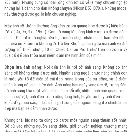
200 mm). Nhưng cũng có loại, ống kính rời có vẻ là máy chuyên nghiệp
nhưng lại là dành cho dân không chuyên (Nikon D50, D70..). Những model
này thường được gọi là bán chuyên nghiệp.
Máy ảnh số thông thường ống kính zoom quang học được ký hiệu bằng
độ x ( 4x, 7x, 9x... 19x...). Con số càng lớn, ống kính vươn xa được càng
nhiều. Điều đó có nghĩa nếu bạn muốn chụp chân dung, bạn nên dùng
camera có zoom từ khoảng 7x trở lên. Khoảng cách giữa máy ảnh và đối
tượng tối thiểu chừng 10 m. Chiếc Canon Pro 1 như trên có zoom 7x
quá đủ để bạn thỏa mãn niềm đam mê hình ảnh của mình.
Chọn lựa ánh sáng:
Nói đến ảnh là nói tới ánh sáng. Không có ánh
sáng sẽ không chụp được ảnh. Nguồn sáng ngoài chức năng chính còn
là một yếu tố để diễn tả cái đẹp, sang trọng của sự sống, và là điểm
nhấn trong nội dung bức ảnh. Ánh nắng ban ngày vàng rực rỡ, trong đêm
có ánh sáng tỏa một vùng chìm chìm nổi nổi, những ánh hào quang xung
quanh sự vật, ánh đèn tỏa xuống lung linh, huyền ảo hay ánh đèn sân
khấu đầy màu sắc,… Tất cả hiện tượng của nguồn sáng đó chính là cái
đẹp mà bạn sẽ cảm nhận được.
Không phải lúc nào ta cũng có được một nguồn sáng thuận tốt nhất.
Để bù vào những nguồn sáng thiếu, giới chuyên nghiệp thường mang