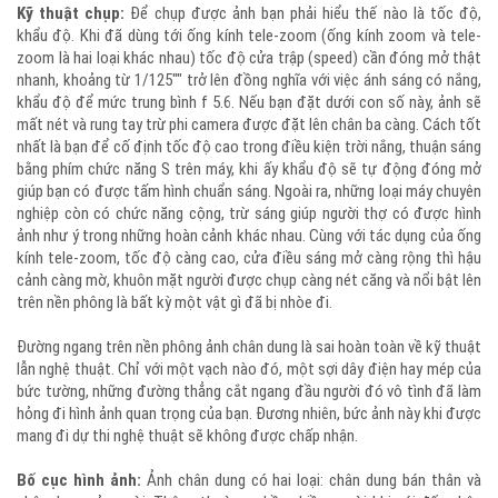
Kỹ thuật chụp:
Để chụp được ảnh bạn phải hiểu thế nào là tốc độ,
khẩu độ. Khi đã dùng tới ống kính tele-zoom (ống kính zoom và tele-
zoom là hai loại khác nhau) tốc độ cửa trập (speed) cần đóng mở thật
nhanh, khoảng từ 1/125"" trở lên đồng nghĩa với việc ánh sáng có nắng,
khẩu độ để mức trung bình f 5.6. Nếu bạn đặt dưới con số này, ảnh sẽ
mất nét và rung tay trừ phi camera được đặt lên chân ba càng. Cách tốt
nhất là bạn để cố định tốc độ cao trong điều kiện trời nắng, thuận sáng
bằng phím chức năng S trên máy, khi ấy khẩu độ sẽ tự động đóng mở
giúp bạn có được tấm hình chuẩn sáng. Ngoài ra, những loại máy chuyên
nghiệp còn có chức năng cộng, trừ sáng giúp người thợ có được hình
ảnh như ý trong những hoàn cảnh khác nhau. Cùng với tác dụng của ống
kính tele-zoom, tốc độ càng cao, cửa điều sáng mở càng rộng thì hậu
cảnh càng mờ, khuôn mặt người được chụp càng nét căng và nổi bật lên
trên nền phông là bất kỳ một vật gì đã bị nhòe đi.
Đường ngang trên nền phông ảnh chân dung là sai hoàn toàn về kỹ thuật
lẫn nghệ thuật. Chỉ với một vạch nào đó, một sợi dây điện hay mép của
bức tường, những đường thẳng cắt ngang đầu người đó vô tình đã làm
hỏng đi hình ảnh quan trọng của bạn. Đương nhiên, bức ảnh này khi được
mang đi dự thi nghệ thuật sẽ không được chấp nhận.
Bố cục hình ảnh:
Ảnh chân dung có hai loại: chân dung bán thân và