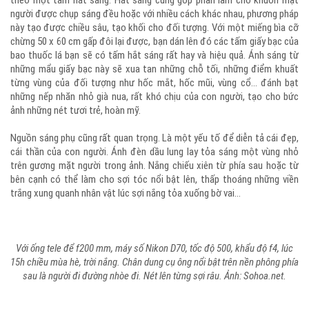
theo một tấm hắt sáng. Hắt sáng cũng góp phần làm cho khuôn mặt
người được chụp sáng đều hoặc với nhiều cách khác nhau, phương pháp
này tạo được chiều sâu, tạo khối cho đối tượng. Với một miếng bìa cỡ
chừng 50 x 60 cm gấp đôi lại được, bạn dán lên đó các tấm giấy bạc của
bao thuốc lá bạn sẽ có tấm hắt sáng rất hay và hiệu quả. Ánh sáng từ
những mẩu giấy bạc này sẽ xua tan những chỗ tối, những điểm khuất
từng vùng của đối tượng như hốc mắt, hốc mũi, vùng cổ... đánh bạt
những nếp nhăn nhỏ già nua, rất khó chịu của con người, tạo cho bức
ảnh những nét tươi trẻ, hoàn mỹ.
Nguồn sáng phụ cũng rất quan trọng. Là một yếu tố để diễn tả cái đẹp,
cái thần của con người. Ánh đèn dầu lung lay tỏa sáng một vùng nhỏ
trên gương mặt người trong ảnh. Nắng chiếu xiên từ phía sau hoặc từ
bên cạnh có thể làm cho sợi tóc nổi bật lên, thấp thoáng những viền
trắng xung quanh nhân vật lúc sợi nắng tỏa xuống bờ vai…
Với ống tele để f200 mm, máy số Nikon D70, tốc độ 500, khẩu độ f4, lúc
15h chiều mùa hè, trời nắng. Chân dung cụ ông nổi bật trên nền phông phía
sau là người đi đường nhòe đi. Nét lên từng sợi râu. Ảnh: Sohoa.net.