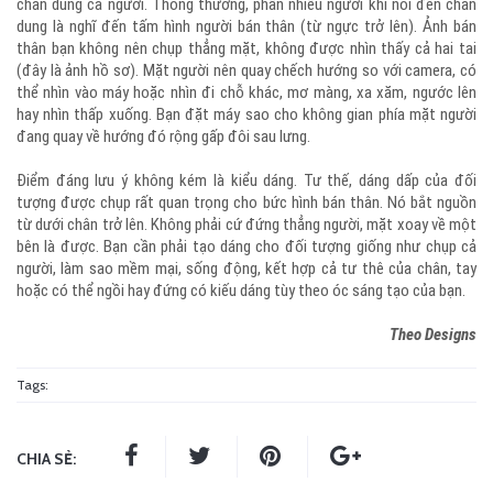
chân dung cả người. Thông thường, phần nhiều người khi nói đến chân
dung là nghĩ đến tấm hình người bán thân (từ ngực trở lên). Ảnh bán
thân bạn không nên chụp thẳng mặt, không được nhìn thấy cả hai tai
(đây là ảnh hồ sơ). Mặt người nên quay chếch hướng so với camera, có
thể nhìn vào máy hoặc nhìn đi chỗ khác, mơ màng, xa xăm, ngước lên
hay nhìn thấp xuống. Bạn đặt máy sao cho không gian phía mặt người
đang quay về hướng đó rộng gấp đôi sau lưng.
Điểm đáng lưu ý không kém là kiểu dáng. Tư thế, dáng dấp của đối
tượng được chụp rất quan trọng cho bức hình bán thân. Nó bắt nguồn
từ dưới chân trở lên. Không phải cứ đứng thẳng người, mặt xoay về một
bên là được. Bạn cần phải tạo dáng cho đối tượng giống như chụp cả
người, làm sao mềm mại, sống động, kết hợp cả tư thê của chân, tay
hoặc có thể ngồi hay đứng có kiếu dáng tùy theo óc sáng tạo của bạn.
Theo Designs
Tags:
CHIA SẺ: