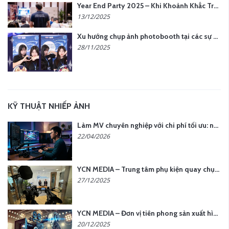
Year End Party 2025 – Khi Khoảnh Khắc Trở Thành Dấu Ấn | Gói Ưu Đãi Tháng 12 Từ YCN Media
13/12/2025
Xu hướng chụp ảnh photobooth tại các sự kiện hiện nay
28/11/2025
KỸ THUẬT NHIẾP ẢNH
Làm MV chuyên nghiệp với chi phí tối ưu: nên chọn quay thực tế hay video AI?
22/04/2026
YCN MEDIA – Trung tâm phụ kiện quay chụp tại Hà Nội
27/12/2025
YCN MEDIA – Đơn vị tiên phong sản xuất hình ảnh & âm thanh bằng AI tại Hà Nội
20/12/2025