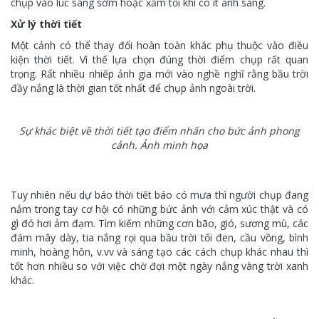
chụp vào lúc sáng sớm hoặc xẩm tối khi có ít ánh sáng.
Xử lý thời tiết
Một cảnh có thể thay đổi hoàn toàn khác phụ thuộc vào điều
kiện thời tiết. Vì thế lựa chọn đúng thời điểm chụp rất quan
trọng. Rất nhiều nhiếp ảnh gia mới vào nghề nghĩ rằng bầu trời
đầy nắng là thời gian tốt nhất để chụp ảnh ngoài trời.
Sự khác biệt về thời tiết tạo điểm nhấn cho bức ảnh phong
cảnh. Ảnh minh họa
Tuy nhiên nếu dự báo thời tiết báo có mưa thì người chụp đang
nắm trong tay cơ hội có những bức ảnh với cảm xúc thật và có
gì đó hơi ảm đạm. Tìm kiếm những cơn bão, gió, sương mù, các
đám mây dày, tia nắng rọi qua bầu trời tối đen, cầu vồng, bình
minh, hoàng hôn, v.vv và sáng tạo các cách chụp khác nhau thì
tốt hơn nhiều so với việc chờ đợi một ngày nắng vàng trời xanh
khác.