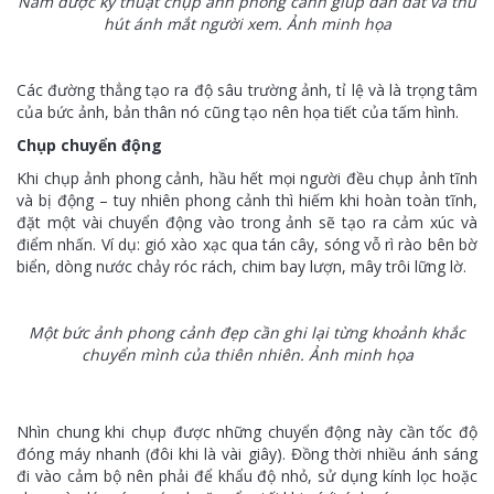
Nắm được kỹ thuật chụp ảnh phong cảnh giúp dẫn dắt và thu
hút ánh mắt người xem. Ảnh minh họa
Các đường thẳng tạo ra độ sâu trường ảnh, tỉ lệ và là trọng tâm
của bức ảnh, bản thân nó cũng tạo nên họa tiết của tấm hình.
Chụp chuyển động
Khi chụp ảnh phong cảnh, hầu hết mọi người đều chụp ảnh tĩnh
và bị động – tuy nhiên phong cảnh thì hiếm khi hoàn toàn tĩnh,
đặt một vài chuyển động vào trong ảnh sẽ tạo ra cảm xúc và
điểm nhấn. Ví dụ: gió xào xạc qua tán cây, sóng vỗ rì rào bên bờ
biển, dòng nước chảy róc rách, chim bay lượn, mây trôi lững lờ.
Một bức ảnh phong cảnh đẹp cần ghi lại từng khoảnh khắc
chuyển mình của thiên nhiên. Ảnh minh họa
Nhìn chung khi chụp được những chuyển động này cần tốc độ
đóng máy nhanh (đôi khi là vài giây). Đồng thời nhiều ánh sáng
đi vào cảm bộ nên phải để khẩu độ nhỏ, sử dụng kính lọc hoặc