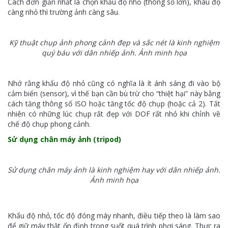
Cách đơn giản nhất là chọn khẩu độ nhỏ (thông số lớn), khâu độ
càng nhỏ thì trường ảnh càng sâu.
Kỹ thuật chụp ảnh phong cảnh đẹp và sắc nét là kinh nghiệm
quý báu với dân nhiếp ảnh. Ảnh minh họa
Nhớ rằng khẩu độ nhỏ cũng có nghĩa là ít ánh sáng đi vào bộ
cảm biến (sensor), vì thế bạn cần bù trừ cho “thiệt hại” này bằng
cách tăng thông số ISO hoặc tăng tốc độ chụp (hoặc cả 2). Tất
nhiên có những lúc chụp rất đẹp với DOF rất nhỏ khi chỉnh về
chế độ chụp phong cảnh.
Sử dụng chân máy ảnh (tripod)
Sử dụng chân máy ảnh là kinh nghiệm hay với dân nhiếp ảnh.
Ảnh minh họa
Khẩu độ nhỏ, tốc độ đóng máy nhanh, điều tiếp theo là làm sao
để giữ máy thật ổn định trong suốt quá trình phơi sáng. Thực ra