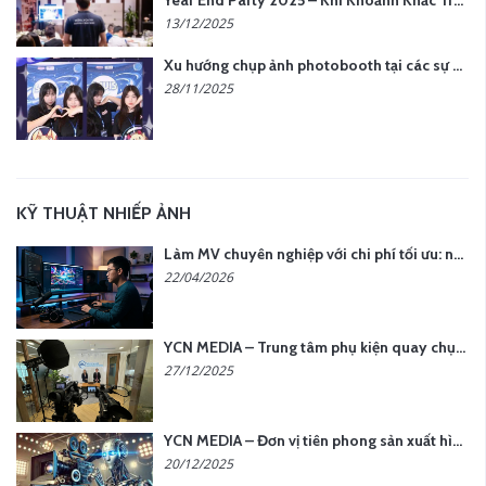
Year End Party 2025 – Khi Khoảnh Khắc Trở Thành Dấu Ấn | Gói Ưu Đãi Tháng 12 Từ YCN Media
13/12/2025
Xu hướng chụp ảnh photobooth tại các sự kiện hiện nay
28/11/2025
KỸ THUẬT NHIẾP ẢNH
Làm MV chuyên nghiệp với chi phí tối ưu: nên chọn quay thực tế hay video AI?
22/04/2026
YCN MEDIA – Trung tâm phụ kiện quay chụp tại Hà Nội
27/12/2025
YCN MEDIA – Đơn vị tiên phong sản xuất hình ảnh & âm thanh bằng AI tại Hà Nội
20/12/2025