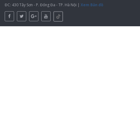
ĐC: 430 Tây Sơn - P. Đống Đa - TP. Hà Nội |
Xem Bản đồ