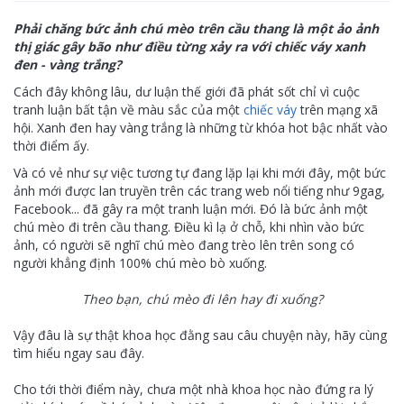
Phải chăng bức ảnh chú mèo trên cầu thang là một ảo ảnh
thị giác gây bão như điều từng xảy ra với chiếc váy xanh
đen - vàng trắng?
Cách đây không lâu, dư luận thế giới đã phát sốt chỉ vì cuộc
tranh luận bất tận về màu sắc của một
chiếc váy
trên mạng xã
hội. Xanh đen hay vàng trắng là những từ khóa hot bậc nhất vào
thời điểm ấy.
Và có vẻ như sự việc tương tự đang lặp lại khi mới đây, một bức
ảnh mới được lan truyền trên các trang web nổi tiếng như 9gag,
Facebook... đã gây ra một tranh luận mới. Đó là bức ảnh một
chú mèo đi trên cầu thang. Điều kì lạ ở chỗ, khi nhìn vào bức
ảnh, có người sẽ nghĩ chú mèo đang trèo lên trên song có
người khẳng định 100% chú mèo bò xuống.
Theo bạn, chú mèo đi lên hay đi xuống?
Vậy đâu là sự thật khoa học đằng sau câu chuyện này, hãy cùng
tìm hiểu ngay sau đây.
Cho tới thời điểm này, chưa một nhà khoa học nào đứng ra lý