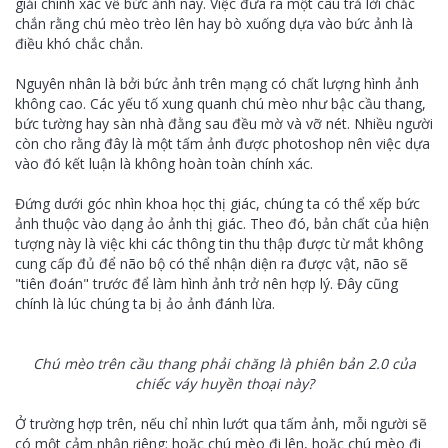
giải chính xác về bức ảnh này. Việc đưa ra một câu trả lời chắc
chắn rằng chú mèo trèo lên hay bò xuống dựa vào bức ảnh là
điều khó chắc chắn.
Nguyên nhân là bởi bức ảnh trên mạng có chất lượng hình ảnh
không cao. Các yếu tố xung quanh chú mèo như bậc cầu thang,
bức tường hay sàn nhà đằng sau đều mờ và vỡ nét. Nhiều người
còn cho rằng đây là một tấm ảnh được photoshop nên việc dựa
vào đó kết luận là không hoàn toàn chính xác.
Đứng dưới góc nhìn khoa học thị giác, chúng ta có thể xếp bức
ảnh thuộc vào dạng ảo ảnh thị giác. Theo đó, bản chất của hiện
tượng này là việc khi các thông tin thu thập được từ mắt không
cung cấp đủ để não bộ có thể nhận diện ra được vật, não sẽ
"tiên đoán" trước để làm hình ảnh trở nên hợp lý. Đây cũng
chính là lúc chúng ta bị ảo ảnh đánh lừa.
Chú mèo trên cầu thang phải chăng là phiên bản 2.0 của
chiếc váy huyền thoại này?
Ở trường hợp trên, nếu chỉ nhìn lướt qua tấm ảnh, mỗi người sẽ
có một cảm nhận riêng: hoặc chú mèo đi lên, hoặc chú mèo đi