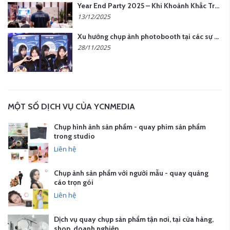
Year End Party 2025 – Khi Khoảnh Khắc Trở Thành Dấu Ấn | Gói Ưu Đãi Tháng 12 Từ YCN Media
13/12/2025
Xu hướng chụp ảnh photobooth tại các sự kiện hiện nay
28/11/2025
MỘT SỐ DỊCH VỤ CỦA YCNMEDIA
Chụp hình ảnh sản phẩm - quay phim sản phẩm
trong studio
Liên hệ
Chụp ảnh sản phẩm với người mẫu - quay quảng
cáo trọn gói
Liên hệ
Dịch vụ quay chụp sản phẩm tận nơi, tại cửa hàng,
shop, doanh nghiệp…