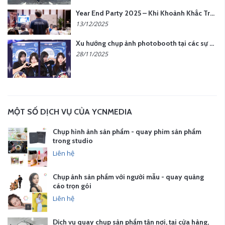
Year End Party 2025 – Khi Khoảnh Khắc Trở Thành Dấu Ấn | Gói Ưu Đãi Tháng 12 Từ YCN Media
13/12/2025
Xu hướng chụp ảnh photobooth tại các sự kiện hiện nay
28/11/2025
MỘT SỐ DỊCH VỤ CỦA YCNMEDIA
Chụp hình ảnh sản phẩm - quay phim sản phẩm
trong studio
Liên hệ
Chụp ảnh sản phẩm với người mẫu - quay quảng
cáo trọn gói
Liên hệ
Dịch vụ quay chụp sản phẩm tận nơi, tại cửa hàng,