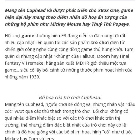
Mang tên Cuphead và được phát triển cho XBox One, game
hiện đại này mang theo điểm nhấn đồ hoạ ấn tượng của
những bộ phim như Mickey Mouse hay Thuỷ Thủ Popeye.
Hội chợ
game
thường niên E3 đang diễn ra đã mang tới rất
nhiều cập nhật liên quan tới các sản phẩm
trò chơi
điện tử
khiến giới công nghệ cùng cộng đồng game thủ hứng khởi. Tạm
quên đi những cập nhật "khủng" của FallOut, Doom hay Final
Fantasy VII remake, hãng sản xuất MDHR giới thiệu một tựa
game... siêu cổ lấy bối cảnh từ những thước phim hoạt hình của
những năm 1930.
Đồ hoạ của trò chơi Cuphead.
Mang tên Cuphead, người chơi sẽ đóng vai những nhân vật "đầu
cốc" vượt qua các thử thách trong trò chơi. Lối chơi không có
quá nhiều điểm khác biệt so với các trò chơi khác trên thị
trường, thế nhưng điểm đặc biệt nhất của trò chơi này có lẽ
chính là đồ hoạ giống với các bộ phim hoạt hình "cổ" như chuột
Mickey hay Tom và Jerry.