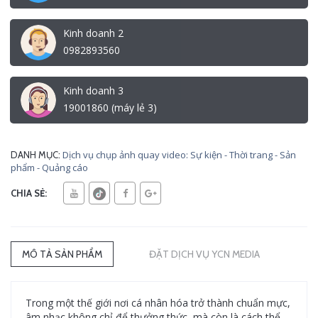
Kinh doanh 2
0982893560
Kinh doanh 3
19001860 (máy lẻ 3)
Dịch vụ chụp ảnh quay video: Sự kiện - Thời trang - Sản
DANH MỤC:
phẩm - Quảng cáo
CHIA SẺ:
MÔ TẢ SẢN PHẨM
ĐẶT DỊCH VỤ YCN MEDIA
Trong một thế giới nơi cá nhân hóa trở thành chuẩn mực,
âm nhạc không chỉ để thưởng thức, mà còn là cách thể