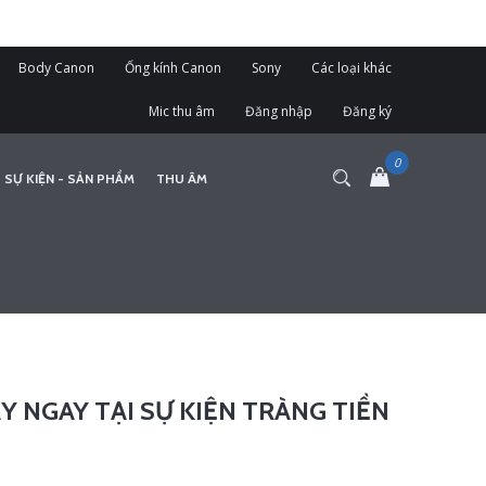
Body Canon
Ống kính Canon
Sony
Các loại khác
Mic thu âm
Đăng nhập
Đăng ký
 SỰ KIỆN - SẢN PHẨM
THU ÂM
ẤY NGAY TẠI SỰ KIỆN TRÀNG TIỀN