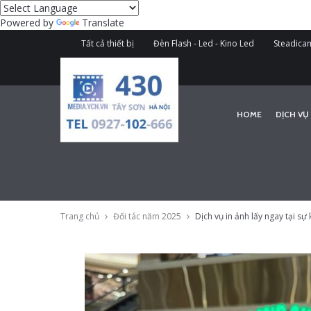
Powered by
Translate
Tất cả thiết bị
Đèn Flash - Led - Kino Led
Steadicam
HOME
DỊCH VỤ
Trang chủ
Đối tác năm 2025
Dịch vụ in ảnh lấy ngay tại sự