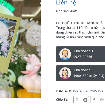
Liên hệ
Nhà sản xuất:
LƯU GIỮ TỪNG KHOẢNH KHẮC 
Trung thu tại TTP đã trở nên rự
dừng chân yêu thích cho mỗi lần
mang về như một món quà nhỏ 
Kinh doanh 1
0927102666
Kinh doanh 3
19001860 (máy lẻ 3)
Đối tác năm 2025
,
Đối 
DANH MỤC:
CHIA SẺ: