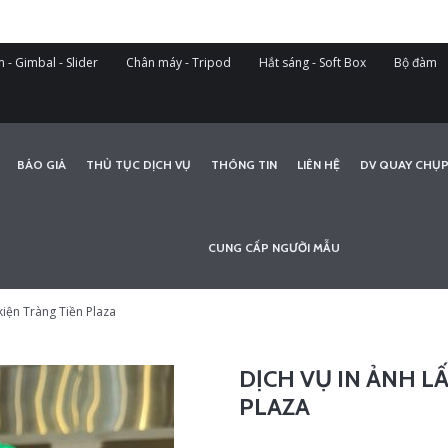
 - Gimbal - Slider
Chân máy - Tripod
Hắt sáng - Soft Box
Bộ đàm
BÁO GIÁ
THỦ TỤC DỊCH VỤ
THÔNG TIN
LIÊN HỆ
DV QUAY CHỤP
CUNG CẤP NGƯỜI MẪU
 kiện Tràng Tiền Plaza
DỊCH VỤ IN ẢNH L
PLAZA