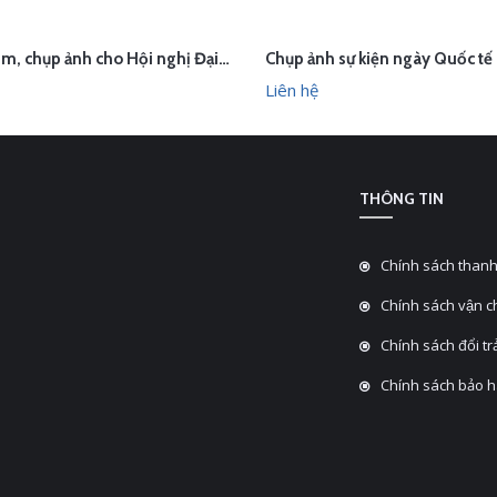
Quay phim, chụp ảnh cho Hội nghị Đại biểu người lao động - Viettel High Tech
ÊN HỆ
LIÊN HỆ
XEM NHANH
XEM N
Liên hệ
THÔNG TIN
Chính sách thanh
Chính sách vận 
Chính sách đổi tra
Chính sách bảo 