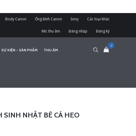
Body Canon
Ống kính Canon
Sony
Các loại khác
Mic thu âm
Đăng nhập
Đăng ký
 SỰ KIỆN - SẢN PHẨM
THU ÂM
H SINH NHẬT BÉ CÁ HEO