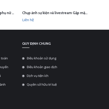
Chụp ảnh sự kiện ngày Quốc tế phụ nữ 8 tháng 3 cho PGBank
Chụp ảnh sự kiện và livestream Gặp mặt đầu năm - PGBank
LIÊN HỆ
L
HANH
XEM NHANH
Liên hệ
Liên hệ
QUY ĐỊNH CHUNG
 toán
Điều khoản sử dụng
chuyển
Điều khoản giao dịch
̉
Dịch vụ tiện ích
hành
Quyền sở hữu trí tuệ