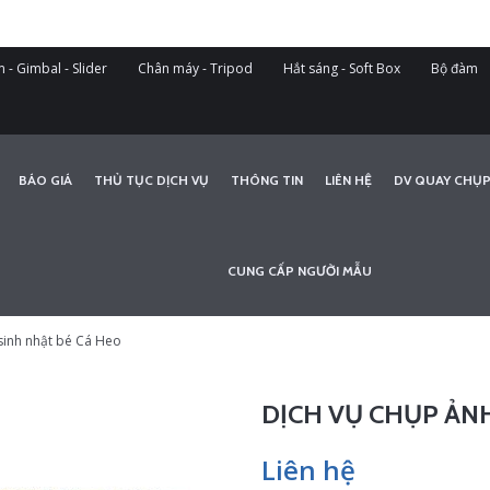
 - Gimbal - Slider
Chân máy - Tripod
Hắt sáng - Soft Box
Bộ đàm
BÁO GIÁ
THỦ TỤC DỊCH VỤ
THÔNG TIN
LIÊN HỆ
DV QUAY CHỤP
CUNG CẤP NGƯỜI MẪU
sinh nhật bé Cá Heo
DỊCH VỤ CHỤP ẢN
Liên hệ