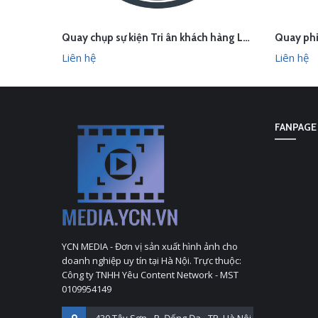
Quay chụp sự kiện Tri ân khách hàng Le & Co Estate Agents
LIÊN HỆ
LI
XEM NHANH
Liên hệ
Liên hệ
FANPAGE
YCN MEDIA - Đơn vị sản xuất hình ảnh cho
doanh nghiệp uy tín tại Hà Nội. Trực thuộc:
Công ty TNHH Yêu Content Network - MST
0109954149