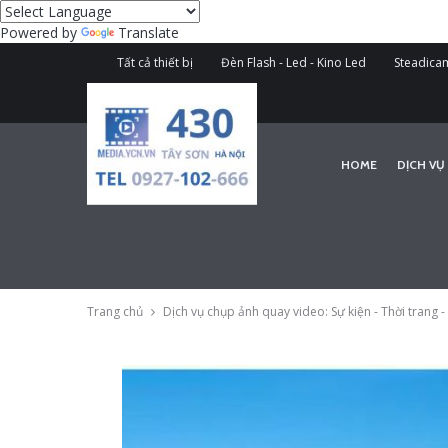
Powered by
Translate
Tất cả thiết bị
Đèn Flash - Led - Kino Led
Steadicam
HOME
DỊCH VỤ
Trang chủ
Dịch vụ chụp ảnh quay video: Sự kiện - Thời trang