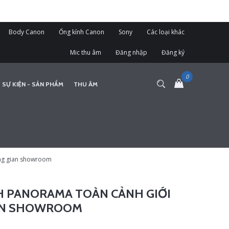
Body Canon
Ống kính Canon
Sony
Các loại khác
Mic thu âm
Đăng nhập
Đăng ký
 SỰ KIỆN - SẢN PHẨM
THU ÂM
ông gian showroom
H PANORAMA TOÀN CẢNH GIỚI
AN SHOWROOM