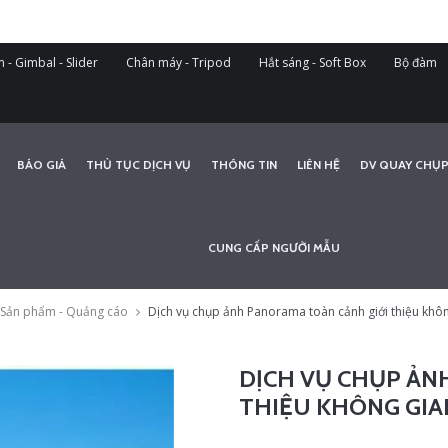
 - Gimbal - Slider
Chân máy - Tripod
Hắt sáng - Soft Box
Bộ đàm
BÁO GIÁ
THỦ TỤC DỊCH VỤ
THÔNG TIN
LIÊN HỆ
DV QUAY CHỤP
CUNG CẤP NGƯỜI MẪU
 - Sản phẩm - Quảng cáo
Dịch vụ chụp ảnh Panorama toàn cảnh giới thiệu kh
DỊCH VỤ CHỤP ẢN
THIỆU KHÔNG GI