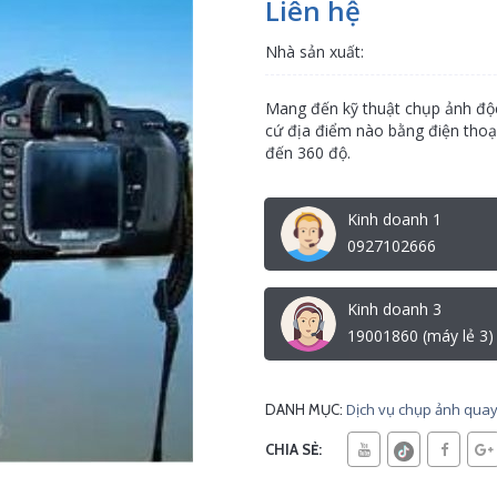
Liên hệ
Nhà sản xuất:
Mang đến kỹ thuật chụp ảnh độc
cứ địa điểm nào bằng điện thoại
đến 360 độ.
Kinh doanh 1
0927102666
Kinh doanh 3
19001860 (máy lẻ 3)
Dịch vụ chụp ảnh quay 
DANH MỤC:
CHIA SẺ: