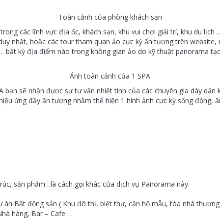
Toàn cảnh của phòng khách sạn
ong các lĩnh vực địa ốc, khách sạn, khu vui chơi giải trí, khu du lịch
h duy nhất, hoặc các tour tham quan ảo cực kỳ ấn tượng trên websit
 … bất kỳ địa điểm nào trong không gian ảo do kỹ thuật panorama tạo
Ảnh toàn cảnh của 1 SPA
bạn sẽ nhận được sư tư vấn nhiệt tình của các chuyên gia dày dặn 
hiệu ứng đầy ấn tượng nhằm thể hiện 1 hình ảnh cực kỳ sống động, ấ
 trúc, sản phẩm…là cách gọi khác của dịch vụ Panorama này.
án Bất động sản ( Khu đô thị, biệt thự, căn hộ mẫu, tòa nhà thương 
, Nhà hàng, Bar – Cafe …