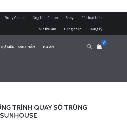
Body Canon
Ống kính Canon
Sony
Các loại khác
Mic thu âm
Đăng nhập
Đăng ký
 SỰ KIỆN - SẢN PHẨM
THU ÂM
ƠNG TRÌNH QUAY SỐ TRÚNG
- SUNHOUSE