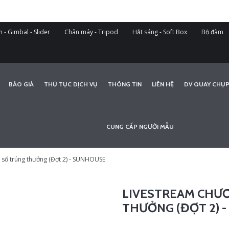
 - Gimbal - Slider
Chân máy - Tripod
Hắt sáng - Soft Box
Bộ đàm
BÁO GIÁ
THỦ TỤC DỊCH VỤ
THÔNG TIN
LIÊN HỆ
DV QUAY CHỤP
CUNG CẤP NGƯỜI MẪU
 số trúng thưởng (Đợt 2) - SUNHOUSE
LIVESTREAM CHƯ
THƯỞNG (ĐỢT 2) 