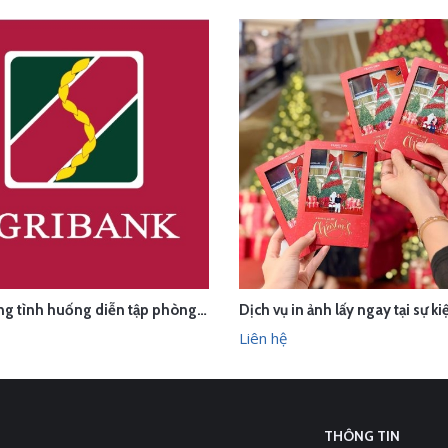
Quay dựng tình huống diễn tập phòng chống cướp ngân hàng
ÊN HỆ
LIÊN HỆ
XEM NHANH
XEM N
Liên hệ
THÔNG TIN