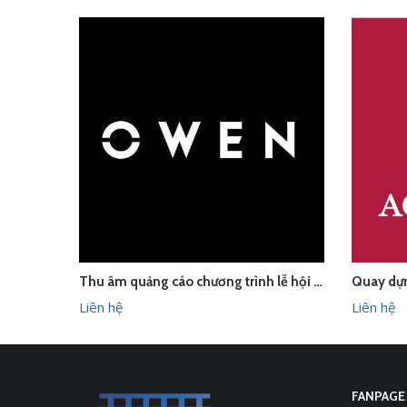
Thu âm quảng cáo chương trình lễ hội cho Owen Bắc Giang
LIÊN HỆ
LI
XEM NHANH
Liên hệ
Liên hệ
FANPAGE