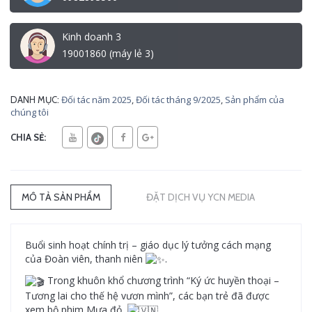
Kinh doanh 3
19001860 (máy lẻ 3)
Đối tác năm 2025
,
Đối tác tháng 9/2025
,
Sản phẩm của
DANH MỤC:
chúng tôi
CHIA SẺ:
MÔ TẢ SẢN PHẨM
ĐẶT DỊCH VỤ YCN MEDIA
Buổi sinh hoạt chính trị – giáo dục lý tưởng cách mạng
của Đoàn viên, thanh niên
.
Trong khuôn khổ chương trình “Ký ức huyền thoại –
Tương lai cho thế hệ vươn mình”, các bạn trẻ đã được
xem bộ phim Mưa đỏ
.