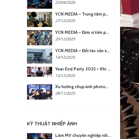
22/04/2026
YCN MEDIA – Trung tâm phụ kiện quay chụp tại Hà Nội
27/12/2025
YCN MEDIA – Đơn vị tiên phong sản xuất hình ảnh & âm thanh bằng AI tại Hà Nội
20/12/2025
YCN MEDIA – Đối tác sản xuất hình ảnh chuyên nghiệp cho doanh nghiệp tại Hà Nội
14/12/2025
Year End Party 2025 – Khi Khoảnh Khắc Trở Thành Dấu Ấn | Gói Ưu Đãi Tháng 12 Từ YCN Media
13/12/2025
Xu hướng chụp ảnh photobooth tại các sự kiện hiện nay
28/11/2025
KỸ THUẬT NHIẾP ẢNH
Làm MV chuyên nghiệp với chi phí tối ưu: nên chọn quay thực tế hay video AI?