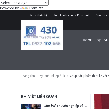
Powered by
Translate
Tất cả thiết bị
Đèn Flash - Led - Kino Led
Steadicam
HOME
DỊCH VỤ
Trang chủ
Kỹ thuật nhiếp ảnh
Chụp sản phẩm thiết kế với 
BÀI VIẾT LIÊN QUAN
Làm MV chuyên nghiệp với chi phí tối ưu: nên chọn quay thực tế hay video AI?