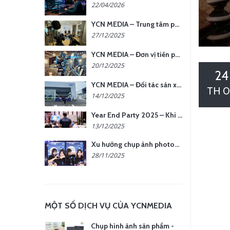
22/04/2026
YCN MEDIA – Trung tâm phụ kiện quay chụp tại Hà Nội
27/12/2025
YCN MEDIA – Đơn vị tiên phong sản xuất hình ảnh & âm thanh bằng AI tại Hà Nội
20/12/2025
24
YCN MEDIA – Đối tác sản xuất hình ảnh chuyên nghiệp cho doanh nghiệp tại Hà Nội
TH 0
14/12/2025
Year End Party 2025 – Khi Khoảnh Khắc Trở Thành Dấu Ấn | Gói Ưu Đãi Tháng 12 Từ YCN Media
13/12/2025
Xu hướng chụp ảnh photobooth tại các sự kiện hiện nay
28/11/2025
MỘT SỐ DỊCH VỤ CỦA YCNMEDIA
Chụp hình ảnh sản phẩm -