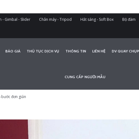
 - Gimbal - Slider
Chân máy - Tripod
Hắt sáng - Soft Box
Bộ đàm
BÁO GIÁ
THỦ TỤC DỊCH VỤ
THÔNG TIN
LIÊN HỆ
DV QUAY CHỤP
CUNG CẤP NGƯỜI MẪU
6 bước đơn giản