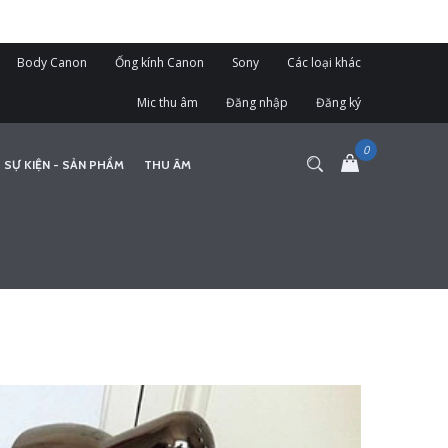
Body Canon
Ống kính Canon
Sony
Các loại khác
Mic thu âm
Đăng nhập
Đăng ký
 SỰ KIỆN - SẢN PHẨM
THU ÂM