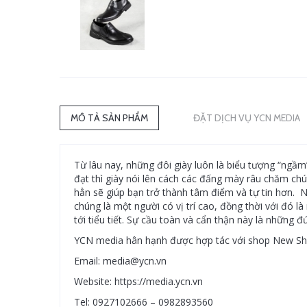
MÔ TẢ SẢN PHẨM
ĐẶT DỊCH VỤ YCN MEDIA
Từ lâu nay, những đôi giày luôn là biểu tượng “ngầm”
đạt thì giày nói lên cách các đấng mày râu chăm chút
hẳn sẽ giúp bạn trở thành tâm điểm và tự tin hơn. 
chúng là một người có vị trí cao, đồng thời với đó l
tới tiểu tiết. Sự cầu toàn và cẩn thận này là những 
YCN media hân hạnh được hợp tác với shop New Sho
Email: media@ycn.vn
Website: https://media.ycn.vn
Tel: 0927102666 – 0982893560