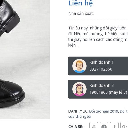
Liên hệ
Nhà sản xuất:
Từ lâu nay, những đôi giày luôn
đi. Nếu mùi hương thể hiện sức 
thì giày nói lên cách các đấng m
kiện...
Kinh doanh 1
0927102666
Kinh doanh 3
19001860 (máy lẻ 3)
Đối tác năm 2019
,
Đối 
DANH MỤC:
của chúng tôi
CHIA SẺ: