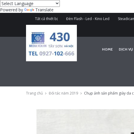
Powered by
Translate
Tất cả thiết bị
Đèn Flash - Led - Kino Led
Steadicam
HOME
DỊCH VỤ
Trang chủ
Đối tác năm 2019
Chụp ảnh sản phẩm giày da c