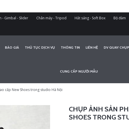
 - Gimbal - Slider
Chân máy - Tripod
Hắt sáng - Soft Box
Bộ đàm
BÁO GIÁ
THỦ TỤC DỊCH VỤ
THÔNG TIN
LIÊN HỆ
DV QUAY CHỤP
CUNG CẤP NGƯỜI MẪU
ao cấp New Shoes trong studio Hà Nội
CHỤP ẢNH SẢN PH
SHOES TRONG STU