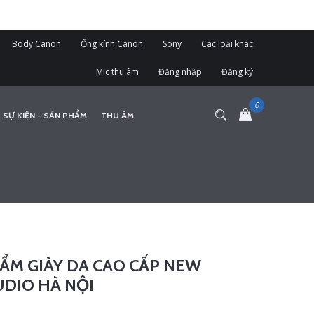
Body Canon
Ống kính Canon
Sony
Các loại khác
Mic thu âm
Đăng nhập
Đăng ký
 SỰ KIỆN - SẢN PHẨM
THU ÂM
ẨM GIÀY DA CAO CẤP NEW
DIO HÀ NỘI