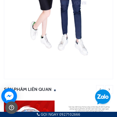
SẢN PHẨM LIÊN QUAN
GỌI NGAY 0927102666