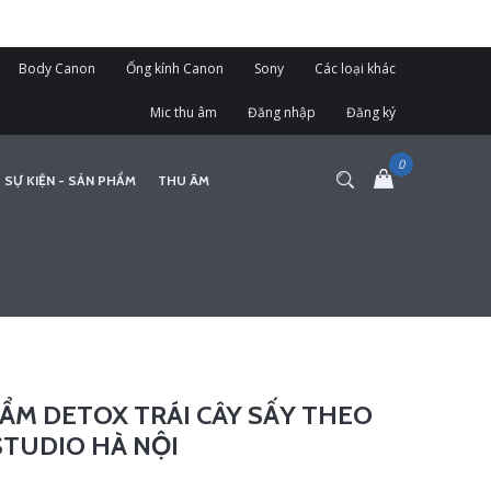
Body Canon
Ống kính Canon
Sony
Các loại khác
Mic thu âm
Đăng nhập
Đăng ký
 SỰ KIỆN - SẢN PHẨM
THU ÂM
ẨM DETOX TRÁI CÂY SẤY THEO
TUDIO HÀ NỘI