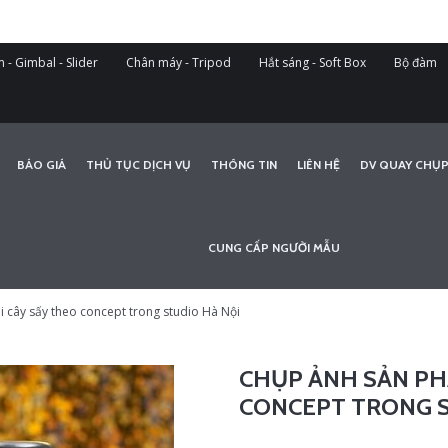
 - Gimbal - Slider
Chân máy - Tripod
Hắt sáng - Soft Box
Bộ đàm
BÁO GIÁ
THỦ TỤC DỊCH VỤ
THÔNG TIN
LIÊN HỆ
DV QUAY CHỤP
CUNG CẤP NGƯỜI MẪU
 cây sấy theo concept trong studio Hà Nội
CHỤP ẢNH SẢN PH
CONCEPT TRONG S