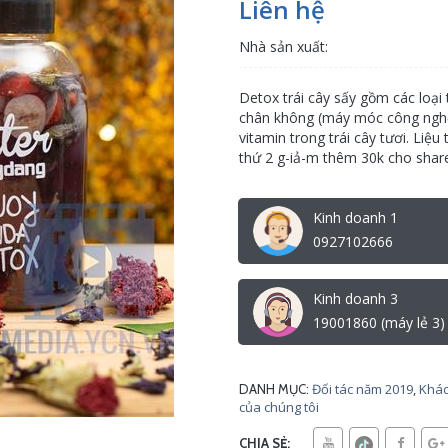
Liên hệ
Nhà sản xuất:
Detox trái cây sấy gồm các loại
chân không (máy móc công nghệ H
vitamin trong trái cây tươi. Liệ
thứ 2 g-iả-m thêm 30k cho share b
Kinh doanh 1
0927102666
Kinh doanh 3
19001860 (máy lẻ 3)
Đối tác năm 2019
,
Khác
DANH MỤC:
của chúng tôi
CHIA SẺ: