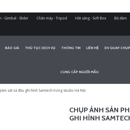
 - Gimbal - Slider
Chân máy - Tripod
Hắt sáng - Soft Box
Bộ đàm
BÁO GIÁ
THỦ TỤC DỊCH VỤ
THÔNG TIN
LIÊN HỆ
DV QUAY CHỤP
CUNG CẤP NGƯỜI MẪU
ám sát và đầu ghi hình Samtech trong studio Hà Nội
CHỤP ẢNH SẢN PH
GHI HÌNH SAMTEC