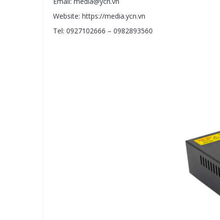
Email: media@ycn.vn
Website: https://media.ycn.vn
Tel: 0927102666 – 0982893560