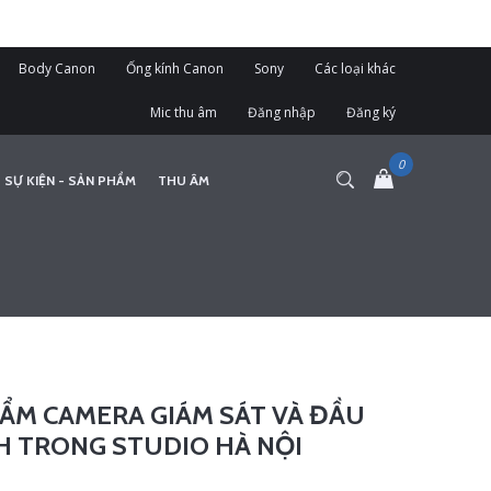
Body Canon
Ống kính Canon
Sony
Các loại khác
Mic thu âm
Đăng nhập
Đăng ký
 SỰ KIỆN - SẢN PHẨM
THU ÂM
ẨM CAMERA GIÁM SÁT VÀ ĐẦU
H TRONG STUDIO HÀ NỘI