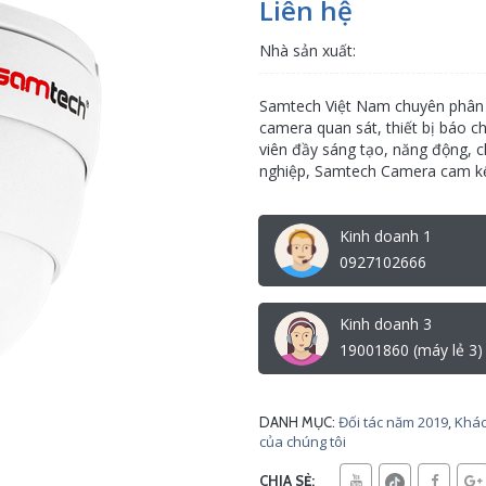
Liên hệ
Nhà sản xuất:
Samtech Việt Nam chuyên phân ph
camera quan sát, thiết bị báo c
viên đầy sáng tạo, năng động, c
nghiệp, Samtech Camera cam kế
Kinh doanh 1
0927102666
Kinh doanh 3
19001860 (máy lẻ 3)
Đối tác năm 2019
,
Khác
DANH MỤC:
của chúng tôi
CHIA SẺ: