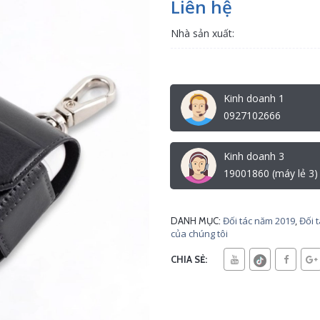
Liên hệ
Nhà sản xuất:
Kinh doanh 1
0927102666
Kinh doanh 3
19001860 (máy lẻ 3)
Đối tác năm 2019
,
Đối 
DANH MỤC:
của chúng tôi
CHIA SẺ: