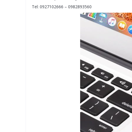
Tel: 0927102666 – 0982893560