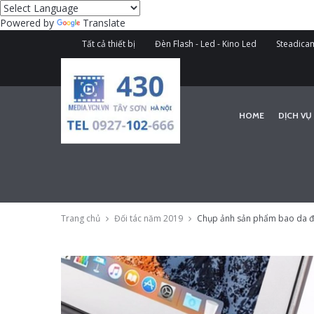
Powered by
Translate
Tất cả thiết bị
Đèn Flash - Led - Kino Led
Steadicam
HOME
DỊCH VỤ
Trang chủ
Đối tác năm 2019
Chụp ảnh sản phẩm bao da đự