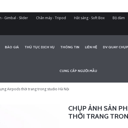
 - Gimbal - Slider
Chân máy - Tripod
Hắt sáng - Soft Box
Bộ đàm
BÁO GIÁ
THỦ TỤC DỊCH VỤ
THÔNG TIN
LIÊN HỆ
DV QUAY CHỤP
CUNG CẤP NGƯỜI MẪU
ng Airpods thời trang trong studio Hà Nội
CHỤP ẢNH SẢN PH
THỜI TRANG TRON