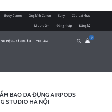
Body Canon
Ống kính Canon
Sony
Các loại khác
Mic thu âm
Đăng nhập
Đăng ký
 SỰ KIỆN - SẢN PHẨM
THU ÂM
ẨM BAO DA ĐỰNG AIRPODS
G STUDIO HÀ NỘI