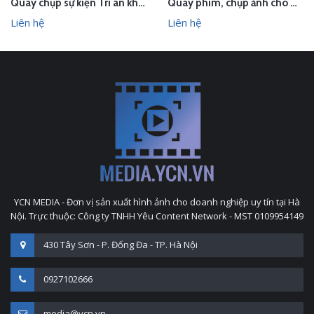
Quay chụp sự kiện Tri ân khách hàng Le & Co Estate Agents
Quay phim, chụp ảnh cho Hội nghị Đại biểu người lao động - Viettel High Tech
Liên hệ
Liên hệ
YCN MEDIA - Đơn vị sản xuất hình ảnh cho doanh nghiệp uy tín tại Hà
Nội. Trực thuộc: Công ty TNHH Yêu Content Network - MST 0109954149
430 Tây Sơn - P. Đống Đa - TP. Hà Nội
0927102666
media@ycn.vn