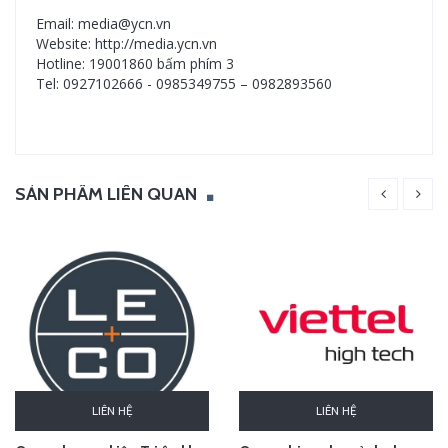
Email: media@ycn.vn
Website: http://media.ycn.vn
Hotline: 19001860 bấm phím 3
Tel: 0927102666 - 0985349755 – 0982893560
SẢN PHẨM LIÊN QUAN
LIÊN HỆ
LIÊN HỆ